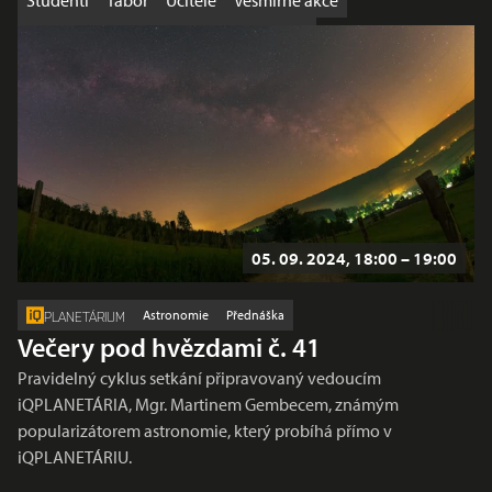
Studenti
Tábor
Učitelé
Vesmírné akce
Výhodná nabídka
Workshop
Školy
05. 09. 2024, 18:00 – 19:00
Astronomie
Přednáška
PLANETÁRIUM
Večery pod hvězdami č. 41
Pravidelný cyklus setkání připravovaný vedoucím
iQPLANETÁRIA, Mgr. Martinem Gembecem, známým
popularizátorem astronomie, který probíhá přímo v
iQPLANETÁRIU.