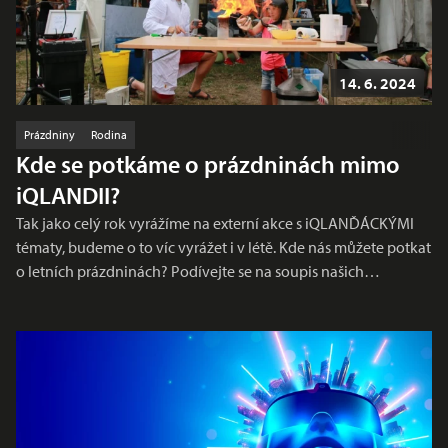
14. 6. 2024
Prázdniny
Rodina
Kde se potkáme o prázdninách mimo
iQLANDII?
Tak jako celý rok vyrážíme na externí akce s iQLANĎÁCKÝMI
tématy, budeme o to víc vyrážet i v létě. Kde nás můžete potkat
o letních prázdninách? Podívejte se na soupis našich…