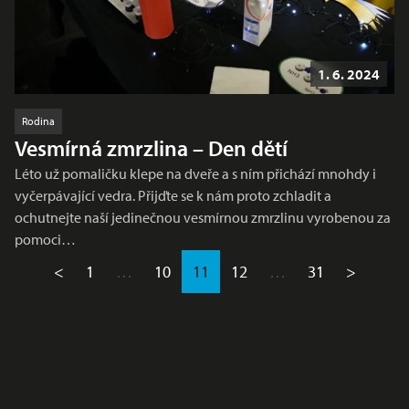
1. 6. 2024
Rodina
Vesmírná zmrzlina – Den dětí
Léto už pomaličku klepe na dveře a s ním přichází mnohdy i
vyčerpávající vedra. Přijďte se k nám proto zchladit a
ochutnejte naší jedinečnou vesmírnou zmrzlinu vyrobenou za
pomoci…
<
1
…
10
11
12
…
31
>