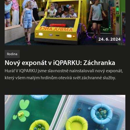
24. 6. 2024
Rodina
Nový exponát v iQPARKU: Záchranka
Hurá! V iQPARKU jsme slavnostně nainstalovali nový exponát,
který všem malým hrdinům otevírá svět záchranné služby.