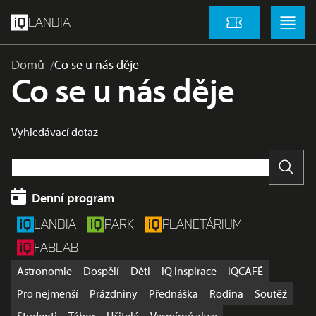
přeskočit na hlavní obsah
Menu
Menu
LANDIA
Vstupenky
Domů
Co se u nás děje
Co se u nás děje
Vyhledávací dotaz
Vyhle
Denní program
LANDIA
PARK
PLANETÁRIUM
FABLAB
Astronomie
Dospělí
Děti
iQ inspirace
iQCAFÉ
Pro nejmenší
Prázdniny
Přednáška
Rodina
Soutěž