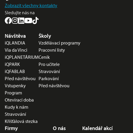
Zobrazit všechny kontakty
Sledujte nás na
Nabídka v zápatí
Návštěva
Školy
iQLANDIA
Vzdělávací programy
Via da Vinci
Pracovní listy
iQPLANETÁRIUM
Ceník
iQPARK
Pro učitele
iQFABLAB
Stravování
Před návštěvou
Parkování
Vstupenky
Před návštěvou
Program
Otevírací doba
Kudy k nám
Stravování
Křišťálová stezka
Firmy
O nás
Kalendář akcí