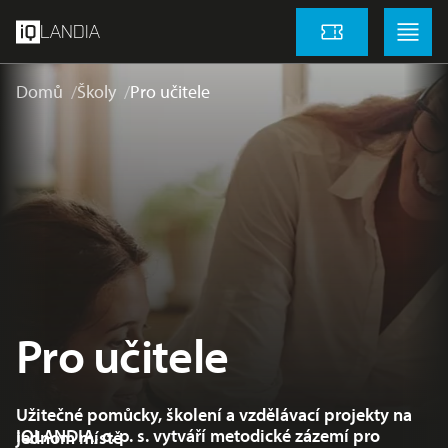
přeskočit na hlavní obsah
Menu
Menu
LANDIA
Vstupenky
Domů
Školy
Pro učitele
Pro učitele
Užitečné pomůcky, školení a vzdělávací projekty na
IQLANDIA, o. p. s. vytváří metodické zázemí pro
jednom místě