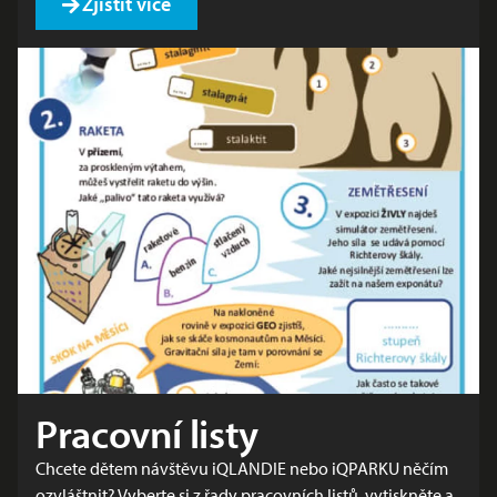
Zjistit více
Pracovní listy
Chcete dětem návštěvu iQLANDIE nebo iQPARKU něčím
ozvláštnit? Vyberte si z řady pracovních listů, vytiskněte a