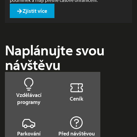
podmínek a mají přesné časové ohraničení.
Zjistit více
Naplánujte svou
návštěvu
Vzdělávací
Ceník
programy
Parkování
Před návštěvou