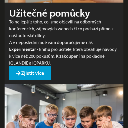
Užitečné pomůcky
To nejlepší z toho, co jsme objevili na odborných
konferencích, zájmových webech či co pochází přímo z
naší autorské dílny.
A v neposlední řadě vám doporučujeme náš
Experimentář
- knihu pro učitele, která obsahuje návody
k více než 200 pokusům. K zakoupení na pokladně
iQLANDIE a iQPARKU.
Zjistit více