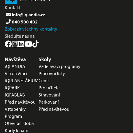
Kontakt
info@iqlandia.cz
840 500 402
Zobrazit všechny kontakty
Sledujte nás na
Nabídka v zápatí
Návštěva
Školy
iQLANDIA
Vzdělávací programy
Via da Vinci
Pracovní listy
iQPLANETÁRIUM
Ceník
iQPARK
Pro učitele
iQFABLAB
Stravování
Před návštěvou
Parkování
Vstupenky
Před návštěvou
Program
Otevírací doba
Kudy k nám