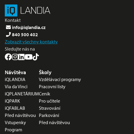
Kontakt
info@iqlandia.cz
840 500 402
Zobrazit všechny kontakty
Sledujte nás na
Nabídka v zápatí
Návštěva
Školy
iQLANDIA
Vzdělávací programy
Via da Vinci
Pracovní listy
iQPLANETÁRIUM
Ceník
iQPARK
Pro učitele
iQFABLAB
Stravování
Před návštěvou
Parkování
Vstupenky
Před návštěvou
Program