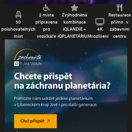
2 místa
Zvýhodněná
Restaurace
50
připravena
kombinace
přímo v
polohovatelných
pro
iQLANDIE +
4K
zábavním
míst
vozíčkáře
iQPLANETÁRIUM
rozlišení
centru