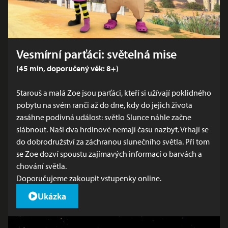
Vesmírní parťáci: světelná mise
(45 min, doporučený věk: 8+)
Starouš a malá Zoe jsou parťáci, kteří si užívají poklidného
pobytu na svém ranči až do dne, kdy do jejich života
zasáhne podivná událost: světlo Slunce náhle začne
slábnout. Naši dva hrdinové nemají času nazbyt. Vrhají se
do dobrodružství za záchranou slunečního světla. Při tom
se Zoe dozví spoustu zajímavých informací o barvách a
chování světla.
Doporučujeme zakoupit
vstupenky online
.
Ukázka