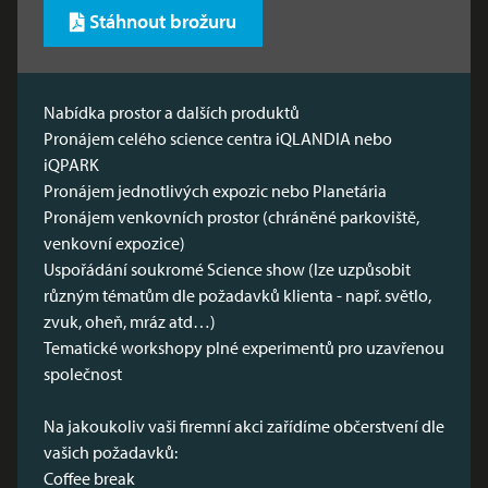
Stáhnout brožuru
Nabídka prostor a dalších produktů
Pronájem celého science centra iQLANDIA nebo
iQPARK
Pronájem jednotlivých expozic nebo Planetária
Pronájem venkovních prostor (chráněné parkoviště,
venkovní expozice)
Uspořádání soukromé Science show (lze uzpůsobit
různým tématům dle požadavků klienta - např. světlo,
zvuk, oheň, mráz atd…)
Tematické workshopy plné experimentů pro uzavřenou
společnost
Na jakoukoliv vaši firemní akci zařídíme občerstvení dle
vašich požadavků:
Coffee break