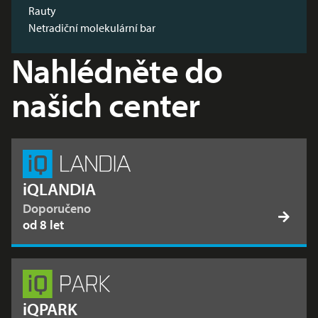
Rauty
Netradiční molekulární bar
Nahlédněte do
našich center
iQLANDIA
Doporučeno
od 8 let
iQPARK