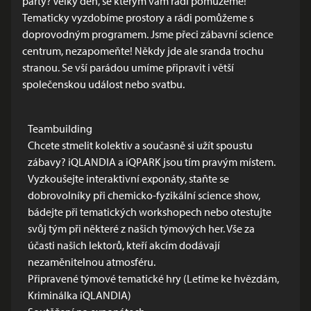
párty? Velký den, se kterým vám rádi pomůžeme!
Tematicky vyzdobíme prostory a rádi pomůžeme s
doprovodným programem. Jsme přeci zábavní science
centrum, nezapomeňte! Někdy jde ale sranda trochu
stranou. Se vší parádou umíme připravit i větší
společenskou událost nebo svatbu.
Teambuilding
Chcete stmelit kolektiv a současně si užít spoustu
zábavy? iQLANDIA a iQPARK jsou tím pravým místem.
Vyzkoušejte interaktivní exponáty, staňte se
dobrovolníky při chemicko-fyzikální science show,
bádejte při tematických workshopech nebo otestujte
svůj tým při některé z našich týmových her. Vše za
účasti našich lektorů, kteří akcím dodávají
nezaměnitelnou atmosféru.
Připravené týmové tematické hry (Letíme ke hvězdám,
Kriminálka iQLANDIA)