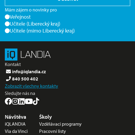
Mám zájem o novinky pro
Veřejnost
Učitele (Liberecký kraj)
Učitele (mimo Liberecký kraj)
Kontakt
info@iqlandia.cz
840 500 402
Zobrazit všechny kontakty
Sledujte nás na
Nabídka v zápatí
Návštěva
Školy
iQLANDIA
Vzdělávací programy
Via da Vinci
Pracovní listy