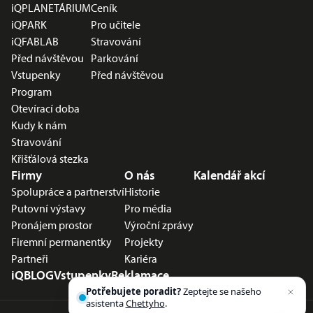
iQPLANETÁRIUM
Ceník
iQPARK
Pro učitele
iQFABLAB
Stravování
Před návštěvou
Parkování
Vstupenky
Před návštěvou
Program
Otevírací doba
Kudy k nám
Stravování
Křišťálová stezka
Firmy
O nás
Kalendář akcí
Spolupráce a partnerství
Historie
Putovní výstavy
Pro média
Pronájem prostor
Výroční zprávy
Firemní permanentky
Projekty
Partneři
Kariéra
iQBLOG
Vstupenky
Reklamace
Potřebujete poradit?
Zeptejte se našeho
asistenta
Chettyho
.