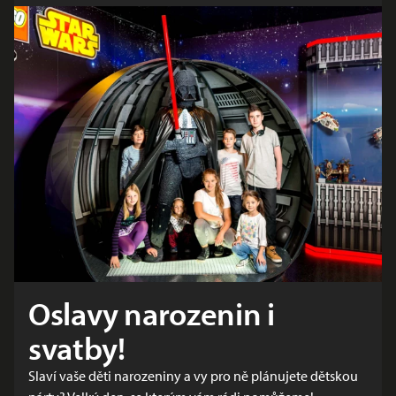
Oslavy narozenin i
svatby!
Slaví vaše děti narozeniny a vy pro ně plánujete dětskou