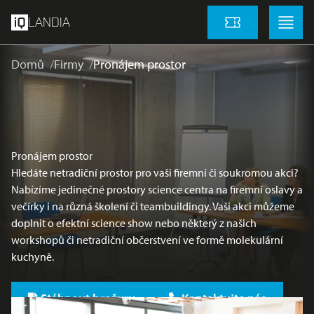
přeskočit na hlavní obsah
Menu
Menu
LANDIA
Vstupenky
Domů
Firmy
Pronájem prostor
Pronájem prostor
Hledáte netradiční prostor pro vaši firemní či soukromou akci?
Nabízíme jedinečné prostory science centra na firemní oslavy a
večírky i na různá školení či teambuildingy. Vaši akci můžeme
doplnit o efektní science show nebo některý z našich
workshopů či netradiční občerstvení ve formě molekulární
kuchyně.
Stáhnout brožuru
Kontaktujte nás