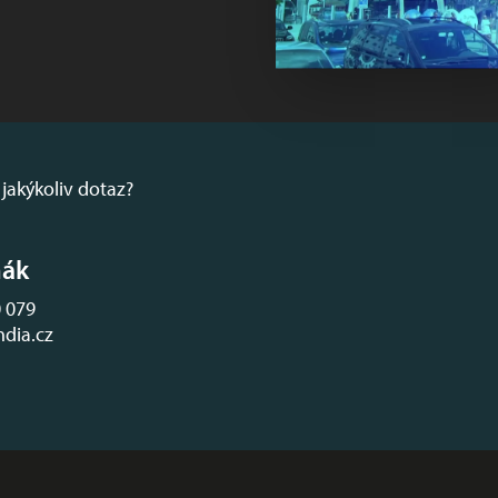
jakýkoliv dotaz?
ňák
 079
dia.cz