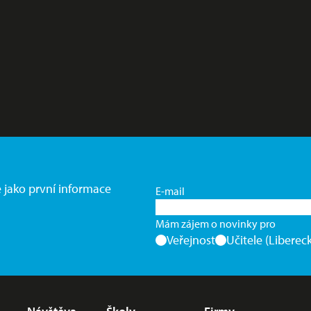
e jako první informace
E-mail
Mám zájem o novinky pro
Veřejnost
Učitele (Libereck
Nabídka v zápatí