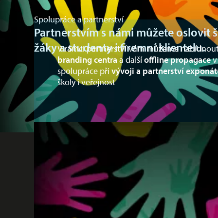
Spolupráce a partnerství
Partnerstvím s námi můžete oslovit š
žáky a studenty i firemní klientelu.
V rámci partnerství vám můžeme nabídnout 
branding centra
a další
offline propagace
v
spolupráce při
vývoji a partnerství expon
školy i veřejnost