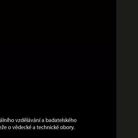
álního vzdělávání a badatelského
eže o vědecké a technické obory.