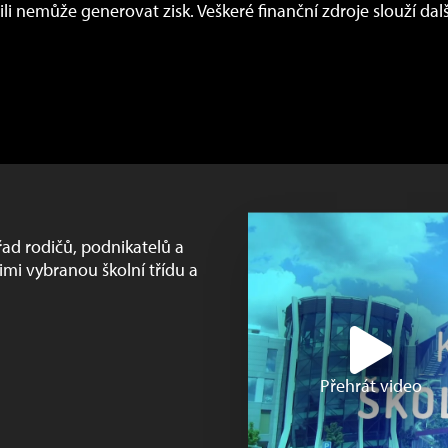
i nemůže generovat zisk. Veškeré finanční zdroje slouží dalš
ad rodičů, podnikatelů a
imi vybranou školní třídu a
Přehrát video