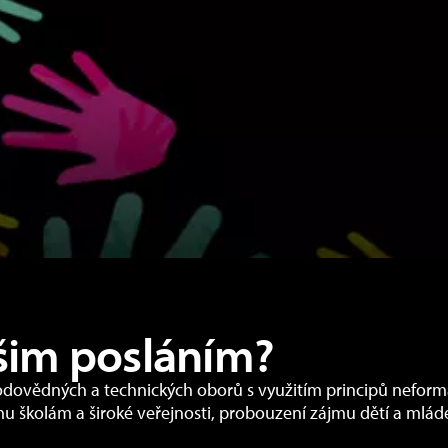
šim posláním?
odovědných a technických oborů s využitím principů neform
mu školám a široké veřejnosti, probouzení zájmu dětí a mlád