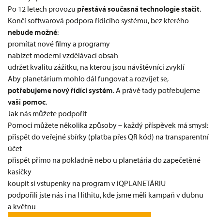
Po 12 letech provozu
přestává současná technologie stačit
.
Končí softwarová podpora řídicího systému, bez kterého
nebude možné
:
promítat nové filmy a programy
nabízet moderní vzdělávací obsah
udržet kvalitu zážitku, na kterou jsou návštěvníci zvyklí
Aby planetárium mohlo dál fungovat a rozvíjet se,
potřebujeme nový řídící systém
. A právě tady potřebujeme
vaši pomoc
.
Jak nás můžete podpořit
Pomoci můžete několika způsoby – každý příspěvek má smysl:
přispět do
veřejné sbírky
(platba přes QR kód) na
transparentní
účet
přispět přímo na pokladně nebo u planetária do zapečetěné
kasičky
koupit si vstupenky
na
program v iQPLANETÁRIU
podpořili jste nás i na Hithitu, kde jsme měli kampaň v dubnu
a květnu