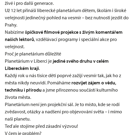
živé i pro další generace.
Už 12 let přináší liberecké planetárium dětem, školám i široké
veřejnosti jedinečný pohled na vesmír – bez nutnosti jezdit do
Prahy.
Nabízíme
špičkové filmové projekce s živým komentářem
našich lektorů
, vzdělávací programy i speciální akce pro
veřejnost.
Proč je planetárium důležité
Planetárium v Liberci je
jediné svého druhu v celém
Libereckém kraji
.
Každý rok u nás tisíce dětí poprvé zažijí vesmír tak, jak ho z
města nikdy neuvidí. Pomáháme
rozvíjet zájem o vědu,
techniku i přírodu
a jsme přirozenou součástí kulturního
života města.
Planetárium není jen projekční sál. Je to místo, kde se rodí
zvědavost, otázky a nadšení pro objevování světa – i mimo
naši planetu.
Teď ale stojíme před zásadní výzvou!
V čem je problém?