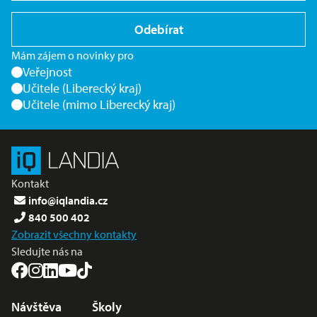
Odebírat
Mám zájem o novinky pro
Veřejnost
Učitele (Liberecký kraj)
Učitele (mimo Liberecký kraj)
Kontakt
info@iqlandia.cz
840 500 402
Zobrazit všechny kontakty
Sledujte nás na
Nabídka v zápatí
Návštěva
Školy