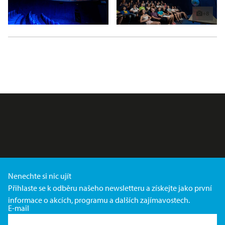
+8
Nenechte si nic ujít
Přihlaste se k odběru našeho newsletteru a získejte jako první
informace o akcích, programu a dalších zajímavostech.
E-mail