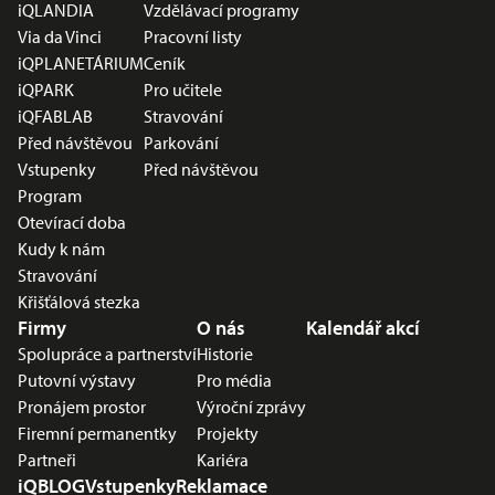
iQLANDIA
Vzdělávací programy
Via da Vinci
Pracovní listy
iQPLANETÁRIUM
Ceník
iQPARK
Pro učitele
iQFABLAB
Stravování
Před návštěvou
Parkování
Vstupenky
Před návštěvou
Program
Otevírací doba
Kudy k nám
Stravování
Křišťálová stezka
Firmy
O nás
Kalendář akcí
Spolupráce a partnerství
Historie
Putovní výstavy
Pro média
Pronájem prostor
Výroční zprávy
Firemní permanentky
Projekty
Partneři
Kariéra
iQBLOG
Vstupenky
Reklamace