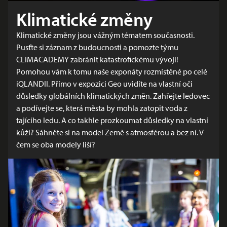
Klimatické změny
Klimatické změny jsou vážným tématem současnosti.
Pusťte si záznam z budoucnosti a pomozte týmu
CLIMACADEMY zabránit katastrofickému vývoji!
Pomohou vám k tomu naše exponáty rozmístěné po celé
iQLANDII. Přímo v expozici Geo uvidíte na vlastní oči
důsledky globálních klimatických změn. Zahřejte ledovec
a podívejte se, která města by mohla zatopit voda z
tajícího ledu. A co takhle prozkoumat důsledky na vlastní
kůži? Sáhněte si na model Země s atmosférou a bez ní. V
čem se oba modely liší?