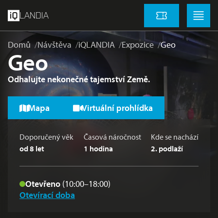
přeskočit na hlavní obsah
Menu
Menu
LANDIA
Vstupenky
Domů
Návštěva
iQLANDIA
Expozice
Geo
Geo
Odhalujte nekonečné tajemství Země.
Mapa
Virtuální prohlídka
Doporučený věk
Časová náročnost
Kde se nachází
od 8 let
1 hodina
2
. podlaží
Otevřeno
(10:00–18:00)
Otevírací doba