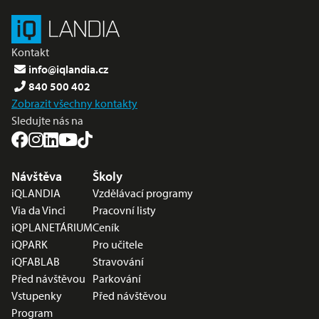
Kontakt
info@iqlandia.cz
840 500 402
Zobrazit všechny kontakty
Sledujte nás na
Nabídka v zápatí
Návštěva
Školy
iQLANDIA
Vzdělávací programy
Via da Vinci
Pracovní listy
iQPLANETÁRIUM
Ceník
iQPARK
Pro učitele
iQFABLAB
Stravování
Před návštěvou
Parkování
Vstupenky
Před návštěvou
Program