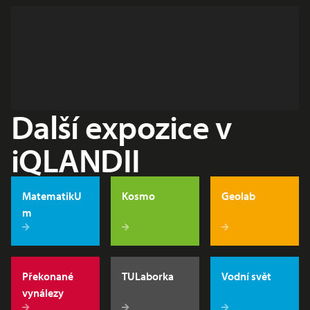
Další expozice v
iQLANDII
MatematikU
Kosmo
Geolab
m
Překonané
TULaborka
Vodní svět
vynálezy