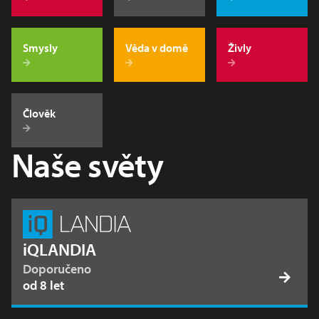
Smysly
Věda v domě
Živly
Člověk
Naše světy
iQLANDIA
Doporučeno
od 8 let