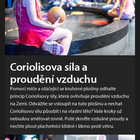
Coriolisova síla a
proudění vzduchu
Pomocí míče a otáčející se kruhové plošiny odhalte
princip Coriolisovy síly, která ovlivňuje proudění vzduchu
na Zemi. Odvážíte se vstoupit na tuto plošinu a nechat
Coriolisovu sílu působit i na vlastní tělo? Vaše kroky už
nebudou směřovat rovně. Poté zkroťte vzdušné proudy a
nechte plout plachetnici klidně i šikmo proti větru.