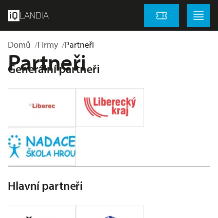
přeskočit na hlavní obsah
Menu
Menu
LANDIA
Vstupenky
Domů
Firmy
Partneři
Partneři
Generální partneři
Hlavní partneři