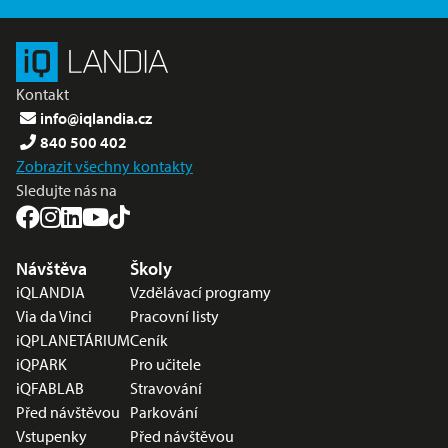
Kontakt
info@iqlandia.cz
840 500 402
Zobrazit všechny kontakty
Sledujte nás na
Nabídka v zápatí
Návštěva
Školy
iQLANDIA
Vzdělávací programy
Via da Vinci
Pracovní listy
iQPLANETÁRIUM
Ceník
iQPARK
Pro učitele
iQFABLAB
Stravování
Před návštěvou
Parkování
Vstupenky
Před návštěvou