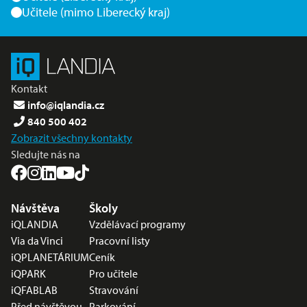
Učitele (mimo Liberecký kraj)
Kontakt
info@iqlandia.cz
840 500 402
Zobrazit všechny kontakty
Sledujte nás na
Nabídka v zápatí
Návštěva
Školy
iQLANDIA
Vzdělávací programy
Via da Vinci
Pracovní listy
iQPLANETÁRIUM
Ceník
iQPARK
Pro učitele
iQFABLAB
Stravování
Před návštěvou
Parkování