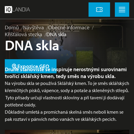
přeskočit na hlavní obsah
Menu
Menu
LANDIA
Vstupenky
Domů
Návštěva
Obecné informace
Křišťálová stezka
DNA skla
DNA skla
Expozice GEO
Druhé stanoviště se inspiruje nerostnými surovinami
tvořící sklářský kmen, tedy směs na výrobu skla.
Na výrobu skla se používá Sklářský kmen. To je směs sklářských
křemičitých písků, vápence, sody a potaše a skleněných střepů.
Tyto přísady určují vlastnosti skloviny a při tavení jí dodávají
potřebné oxidy.
Důkladně umletá a promíchaná skelná směs neboli kmen se
pak roztaví v pánvích nebo vanách ve sklářských pecích.