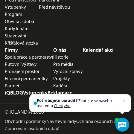
Vstupenky
Před návštěvou
Program
Otevírací doba
Kudy k nám
Stravování
Křišťálová stezka
Firmy
O nás
Kalendář akcí
Spolupráce a partnerství
Historie
Putovní výstavy
Pro média
Pronájem prostor
Výroční zprávy
Firemní permanentky
Projekty
Partneři
Kariéra
iQBLOG
Vstupenky
Reklamace
Potřebujete poradit?
Zeptejte se našeho
asistenta
Chettyho
.
©
iQLANDIA 2026
Obchodní podmínky
Návštěvní řády
Ochrana osobních údajů
Zpracování osobních údajů