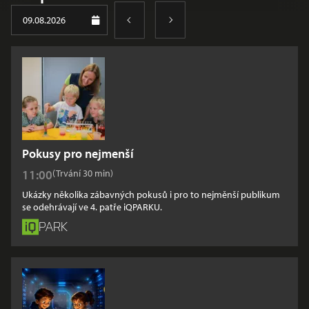
09.08.2026
Pokusy pro nejmenší
Zobrazit časy
11:00
(Trvání 30
min
)
Ukázky několika zábavných pokusů i pro to nejměnší publikum
se odehrávají ve 4. patře iQPARKU.
PARK