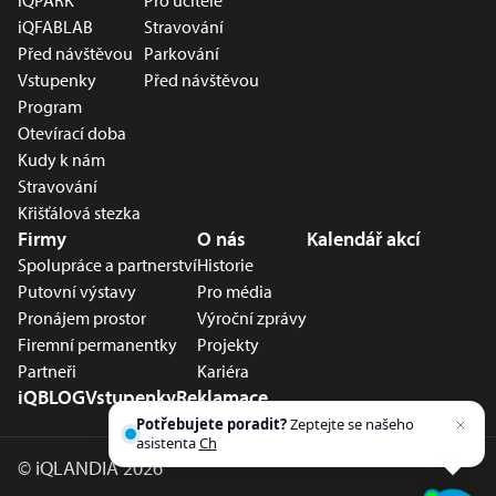
iQPARK
Pro učitele
iQFABLAB
Stravování
Před návštěvou
Parkování
Vstupenky
Před návštěvou
Program
Otevírací doba
Kudy k nám
Stravování
Křišťálová stezka
Firmy
O nás
Kalendář akcí
Spolupráce a partnerství
Historie
Putovní výstavy
Pro média
Pronájem prostor
Výroční zprávy
Firemní permanentky
Projekty
Partneři
Kariéra
iQBLOG
Vstupenky
Reklamace
Potřebujete poradit?
Zeptejte se našeho
asistenta
Chettyho
.
©
iQLANDIA 2026