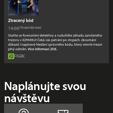
Ztracený kód
Zobrazit časy
14:00
(Trvání 60
min
)
Staňte se forenzními detektivy a rozluštěte záhadu zamčeného
trezoru v iQPARKU! Čeká vás pátrání po stopách, zkoumání
důkazů i napínavé hledání správného kódu, který otevře trezor
plný odměn.
Více informací ZDE.
PARK
Naplánujte svou
návštěvu