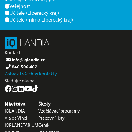
Veřejnost
Učitele (Liberecký kraj)
Učitele (mimo Liberecký kraj)
Kontakt
info@iqlandia.cz
840 500 402
Zobrazit všechny kontakty
Sledujte nás na
Nabídka v zápatí
Návštěva
Školy
iQLANDIA
Vzdělávací programy
Via da Vinci
Pracovní listy
iQPLANETÁRIUM
Ceník