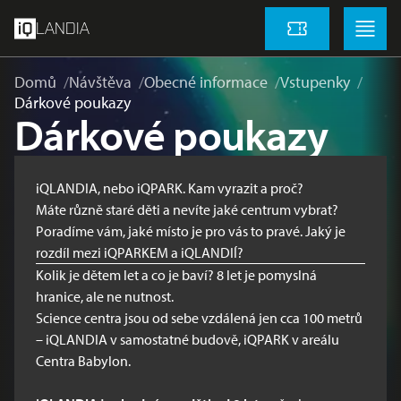
přeskočit na hlavní obsah
Menu
Menu
LANDIA
Vstupenky
Domů
Návštěva
Obecné informace
Vstupenky
Dárkové poukazy
Dárkové poukazy
iQLANDIA, nebo iQPARK. Kam vyrazit a proč?
Máte různě staré děti a nevíte jaké centrum vybrat?
Poradíme vám, jaké místo je pro vás to pravé. Jaký je
rozdíl mezi iQPARKEM a iQLANDIÍ?
Kolik je dětem let a co je baví? 8 let je pomyslná
hranice, ale ne nutnost.
Science centra jsou od sebe vzdálená jen cca 100 metrů
– iQLANDIA v samostatné budově, iQPARK v areálu
Centra Babylon.