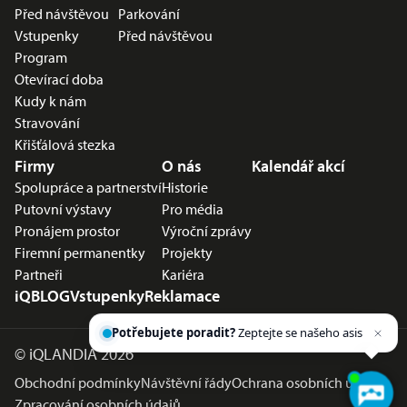
Před návštěvou
Parkování
Vstupenky
Před návštěvou
Program
Otevírací doba
Kudy k nám
Stravování
Křišťálová stezka
Firmy
O nás
Kalendář akcí
Spolupráce a partnerství
Historie
Putovní výstavy
Pro média
Pronájem prostor
Výroční zprávy
Firemní permanentky
Projekty
Partneři
Kariéra
iQBLOG
Vstupenky
Reklamace
Potřebujete poradit?
Zeptejte se našeho
asistenta
Chettyho
.
©
iQLANDIA 2026
Obchodní podmínky
Návštěvní řády
Ochrana osobních údajů
Zpracování osobních údajů