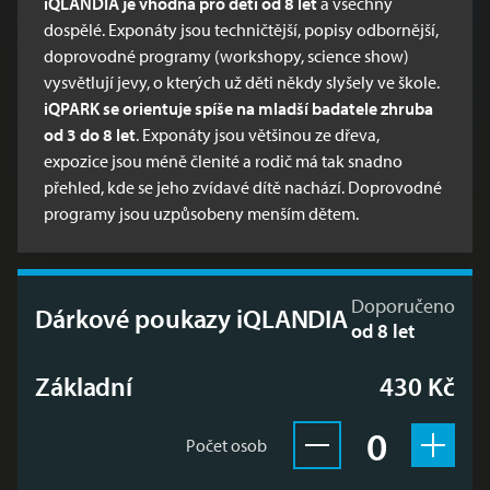
iQLANDIA
je vhodná pro děti od 8 let
a všechny
dospělé. Exponáty jsou techničtější, popisy odbornější,
doprovodné programy (workshopy, science show)
vysvětlují jevy, o kterých už děti někdy slyšely ve škole.
iQPARK
se orientuje spíše na mladší badatele zhruba
od 3 do 8 let
. Exponáty jsou většinou ze dřeva,
expozice jsou méně členité a rodič má tak snadno
přehled, kde se jeho zvídavé dítě nachází. Doprovodné
programy jsou uzpůsobeny menším dětem.
Doporučeno
Dárkové poukazy iQLANDIA
od 8 let
Základní
430 Kč
Vybrán
× Dár
0
Počet osob
Odebrat vstupenku 
Přidat