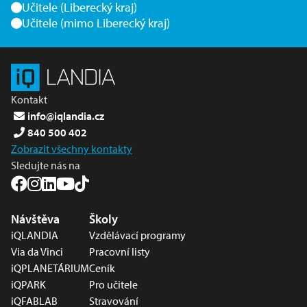
Učitele (Liberecký kraj)
Učitele (mimo Liberecký kraj)
Kontakt
info@iqlandia.cz
840 500 402
Zobrazit všechny kontakty
Sledujte nás na
Nabídka v zápatí
Návštěva
Školy
iQLANDIA
Vzdělávací programy
Via da Vinci
Pracovní listy
iQPLANETÁRIUM
Ceník
iQPARK
Pro učitele
iQFABLAB
Stravování