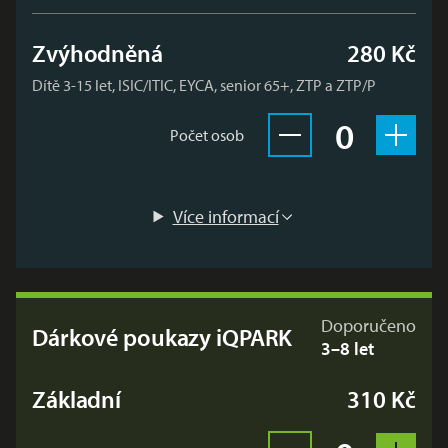
Zvýhodněná
280 Kč
Dítě 3-15 let, ISIC/ITIC, EYCA, senior 65+, ZTP a ZTP/P
Vybrán
× Dár
0
Počet osob
Odebrat vstupenku
Přidat
Více informací
Doporučeno
Dárkové poukazy iQPARK
3–8 let
Základní
310 Kč