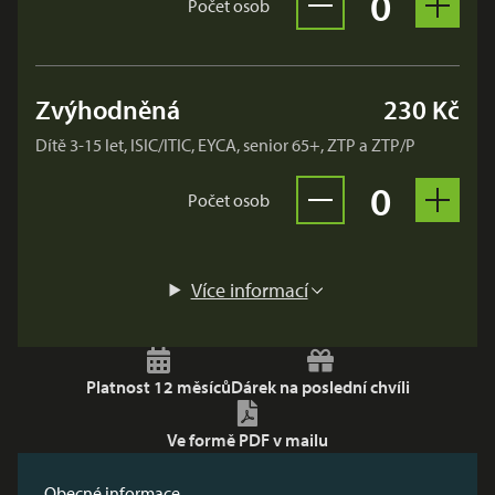
Vybrán
× Dár
0
Počet osob
Odebrat vstupenku 
Přidat
Zvýhodněná
230 Kč
Dítě 3-15 let, ISIC/ITIC, EYCA, senior 65+, ZTP a ZTP/P
Vybrán
× Dár
0
Počet osob
Odebrat vstupenku 
Přidat
Více informací
Platnost 12 měsíců
Dárek na poslední chvíli
Ve formě PDF v mailu
Obecné informace