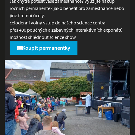
Jak chytře potěšit Vaše zaměstnance? Využijte nákup
ročních permanentek jako benefit pro zaměstnance nebo
jiné firemní účely.
celodenní volný vstup do našeho science centra
přes 400 poučných a zábavných interaktivních exponátů
možnost shlédnout science show
Koupit permanentky