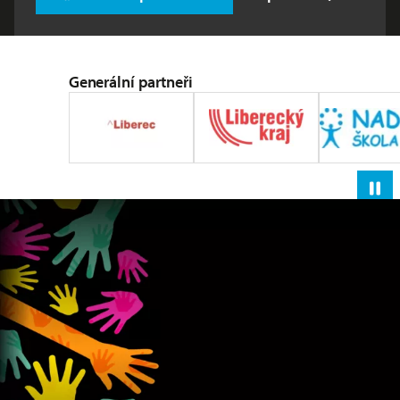
Generální partneři
Poz