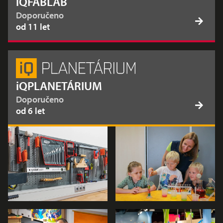
iQFABLAB
Doporučeno
od 11 let
iQPLANETÁRIUM
Doporučeno
od 6 let