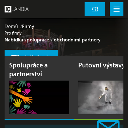
přeskočit na hlavní obsah
Menu
Menu
LANDIA
Vstupenky
Domů
Firmy
Pro firmy
Nabídka spolupráce s obchodními partnery
Kontaktujte nás
Spolupráce a
Putovní výstavy
partnerství