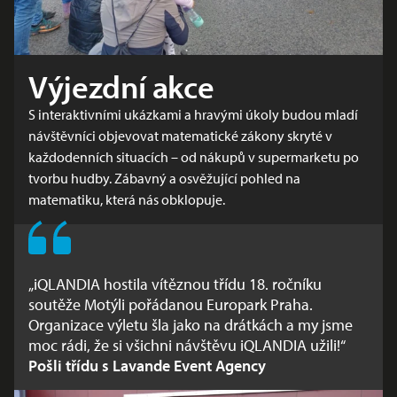
Výjezdní akce
S interaktivními ukázkami a hravými úkoly budou mladí
návštěvníci objevovat matematické zákony skryté v
každodenních situacích – od nákupů v supermarketu po
tvorbu hudby. Zábavný a osvěžující pohled na
matematiku, která nás obklopuje.
„iQLANDIA hostila vítěznou třídu 18. ročníku
„Science show se vydařila skvěle a byli jsme
soutěže Motýli pořádanou Europark Praha.
opravdu velice spokojeni. I přes nepřízeň počasí
Organizace výletu šla jako na drátkách a my jsme
návštěvníci dorazili a děti byly z pokusů nadšené.
moc rádi, že si všichni návštěvu iQLANDIA užili!“
Pan lektor vše zvládnul profesionálně a s
Pošli třídu s Lavande Event Agency
humorem. Ještě jednou děkuji za tak vstřícnou
spolupráci.“