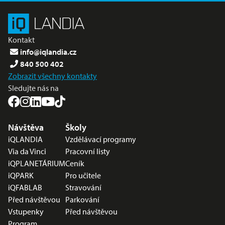
Kontakt
info@iqlandia.cz
840 500 402
Zobrazit všechny kontakty
Sledujte nás na
Nabídka v zápatí
Návštěva
Školy
iQLANDIA
Vzdělávací programy
Via da Vinci
Pracovní listy
iQPLANETÁRIUM
Ceník
iQPARK
Pro učitele
iQFABLAB
Stravování
Před návštěvou
Parkování
Vstupenky
Před návštěvou
Program