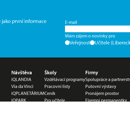
e jako první informace
E-mail
Mám zájem o novinky pro
Veřejnost
Učitele (Libereck
Nabídka v zápatí
Návštěva
Školy
Firmy
iQLANDIA
Vzdělávací programy
Spolupráce a partnerst
Via da Vinci
Pracovní listy
Putovní výstavy
iQPLANETÁRIUM
Ceník
Pronájem prostor
iQPARK
Pro učitele
Firemní permanentky
iQFABLAB
Stravování
Partneři
Před návštěvou
Parkování
Vstupenky
Před návštěvou
Program