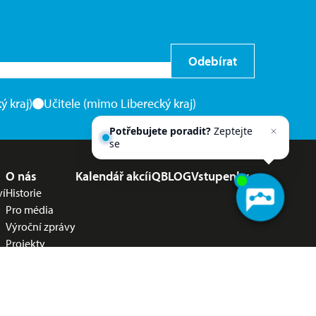
Odebírat
ý kraj)
Učitele (mimo Liberecký kraj)
Potřebujete poradit?
Zeptejte
se našeho asisten
O nás
Kalendář akcí
iQBLOG
Vstupenky
ví
Historie
Pro média
Výroční zprávy
Projekty
Kariéra