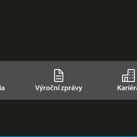
ia
Výroční zprávy
Kariér