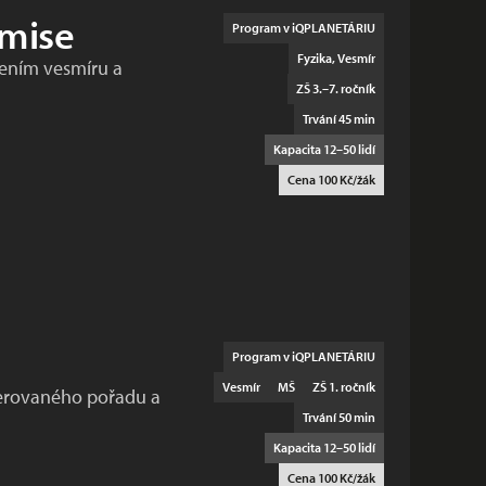
 mise
Program v iQPLANETÁRIU
Fyzika, Vesmír
ením vesmíru a
ZŠ 3.–7. ročník
Trvání 45 min
Kapacita 12–50 lidí
Cena 100 Kč/žák
Program v iQPLANETÁRIU
Vesmír
MŠ
ZŠ 1. ročník
erovaného pořadu a
Trvání 50 min
Kapacita 12–50 lidí
Cena 100 Kč/žák