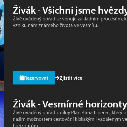
Živák - Všichni jsme hvězd
Živě uváděný pořad se věnuje základním procesům, k
vzniku nám známého života ve vesmíru.
Rezervovat
Zjistit více
Živák - Vesmírné horizont
Živě uváděný pořad z dílny Planetária Liberec, který s
našim možnostem cestování k blízkým i vzdáleným v
horizontům.