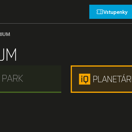
Vstupenky
RIUM