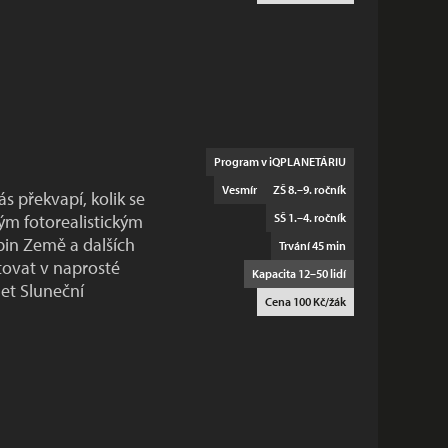
Program v iQPLANETÁRIU
Vesmír
ZŠ 8.–9. ročník
ás překvapí, kolik se
m fotorealistickým
SŠ 1.–4. ročník
bin Země a dalších
Trvání 45 min
ytovat v naprosté
Kapacita 12–50 lidí
et Sluneční
Cena 100 Kč/žák