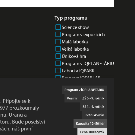
Typ programu
Science show
Program v expozicích
Malá laborka
Velká laborka
Úniková hra
Program v iQPLANETÁRIU
Laborka iQPARK
Program iQFABLAB
Program v iQPLANETÁRIU
Vesmír
ZŠ 5.–9. ročník
. Připojte se k
 1977 prozkoumaly
SŠ 1.–4. ročník
rnu, Uranu a
Trvání 45 min
toru. Bude poselství
Kapacita 12–50 lidí
ách, náš první
Cena 100 Kč/žák