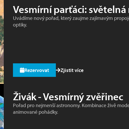
Vesmírní parťáci: světelná
Uvádíme nový pořad, který zaujme zajímavým propoj
optiky.
Rezervovat
Zjistit více
Živák - Vesmírný zvěřinec
Pořad pro nejmenší astronomy. Kombinace živě mod
animované pohádky.