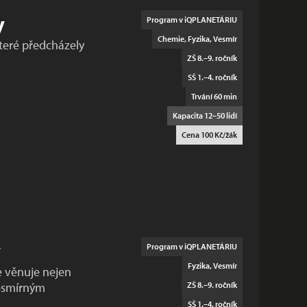
y
Program v iQPLANETÁRIU
Chemie, Fyzika, Vesmír
teré předcházely
ZŠ 8.–9. ročník
SŠ 1.–4. ročník
Trvání 60 min
Kapacita 12–50 lidí
Cena 100 Kč/žák
y
Program v iQPLANETÁRIU
Fyzika, Vesmír
e věnuje nejen
esmírným
ZŠ 8.–9. ročník
SŠ 1.–4. ročník