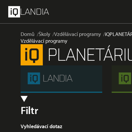
přeskočit na hlavní obsah
Menu
LANDIA
Domů
Školy
Vzdělávací programy
iQPLANETÁ
Vzdělávací programy
Filtr
Vyhledávací dotaz