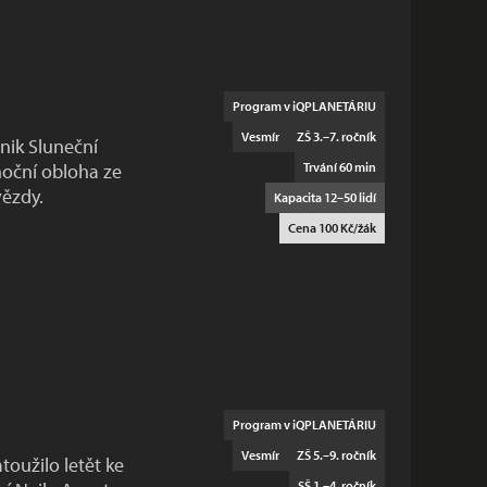
Program v iQPLANETÁRIU
Vesmír
ZŠ 3.–7. ročník
znik Sluneční
noční obloha ze
Trvání 60 min
vězdy.
Kapacita 12–50 lidí
Cena 100 Kč/žák
Program v iQPLANETÁRIU
Vesmír
ZŠ 5.–9. ročník
toužilo letět ke
SŠ 1.–4. ročník