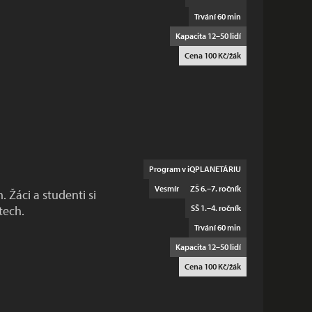
Trvání 60 min
Kapacita 12–50 lidí
Cena 100 Kč/žák
Program v iQPLANETÁRIU
Vesmír
ZŠ 6.–7. ročník
Žáci a studenti si
tech.
SŠ 1.–4. ročník
Trvání 60 min
Kapacita 12–50 lidí
Cena 100 Kč/žák