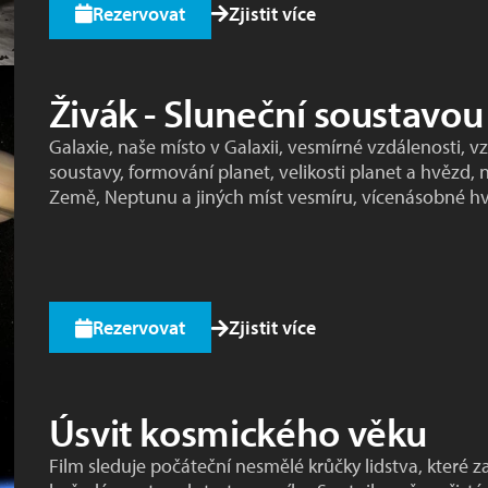
Rezervovat
Zjistit více
Živák - Sluneční soustavou
Galaxie, naše místo v Galaxii, vesmírné vzdálenosti, v
soustavy, formování planet, velikosti planet a hvězd, 
Země, Neptunu a jiných míst vesmíru, vícenásobné h
Rezervovat
Zjistit více
Úsvit kosmického věku
Film sleduje počáteční nesmělé krůčky lidstva, které za