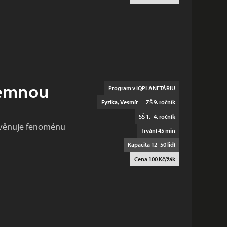
temnou
Program v iQPLANETÁRIU
Fyzika, Vesmír
ZŠ 9. ročník
SŠ 1.–4. ročník
 věnuje fenoménu
Trvání 45 min
Kapacita 12–50 lidí
Cena 100 Kč/žák