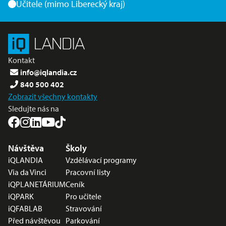
Učitele (mimo Liberecký kraj)
Kontakt
info@iqlandia.cz
840 500 402
Zobrazit všechny kontakty
Sledujte nás na
Nabídka v zápatí
Návštěva
Školy
iQLANDIA
Vzdělávací programy
Via da Vinci
Pracovní listy
iQPLANETÁRIUM
Ceník
iQPARK
Pro učitele
iQFABLAB
Stravování
Před návštěvou
Parkování