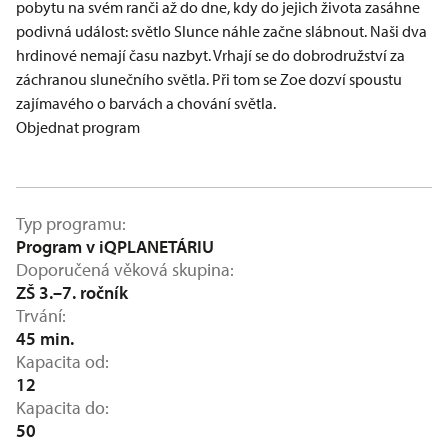
pobytu na svém ranči až do dne, kdy do jejich života zasáhne
podivná událost: světlo Slunce náhle začne slábnout. Naši dva
hrdinové nemají času nazbyt. Vrhají se do dobrodružství za
záchranou slunečního světla. Při tom se Zoe dozví spoustu
zajímavého o barvách a chování světla.
Objednat program
Typ programu
Program v iQPLANETÁRIU
Doporučená věková skupina
ZŠ 3.–7. ročník
Trvání
45 min.
Kapacita od
12
Kapacita do
50