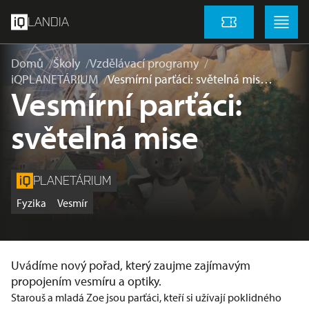
přeskočit na hlavní obsah
Menu
Menu
LANDIA
Vstupenky
Domů
Školy
Vzdělávací programy
iQPLANETÁRIUM
Vesmírní parťáci: světelná mis…
Vesmírní parťáci:
světelná mise
PLANETÁRIUM
Fyzika
Vesmír
Uvádíme nový pořad, který zaujme zajímavým
propojením vesmíru a optiky.
Starouš a mladá Zoe jsou parťáci, kteří si užívají poklidného