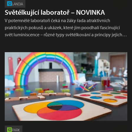
LANDIA
Světélkující laboratoř – NOVINKA
V potemnělé laboratoři čeká na žáky řada atraktivních
praktických pokusů a ukázek, které jim poodhalí fascinující
svět luminiscence – různé typy světélkování a principy jejich…
PARK