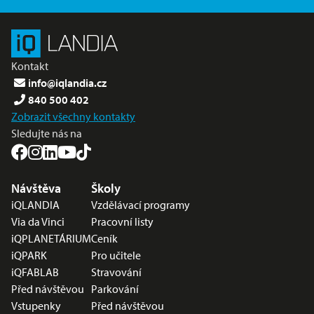
Kontakt
info@iqlandia.cz
840 500 402
Zobrazit všechny kontakty
Sledujte nás na
Nabídka v zápatí
Návštěva
Školy
iQLANDIA
Vzdělávací programy
Via da Vinci
Pracovní listy
iQPLANETÁRIUM
Ceník
iQPARK
Pro učitele
iQFABLAB
Stravování
Před návštěvou
Parkování
Vstupenky
Před návštěvou