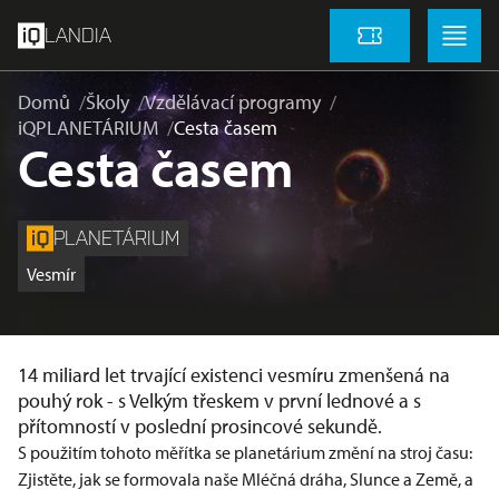
přeskočit na hlavní obsah
Menu
Menu
LANDIA
Vstupenky
Domů
Školy
Vzdělávací programy
iQPLANETÁRIUM
Cesta časem
Cesta časem
PLANETÁRIUM
Vesmír
14 miliard let trvající existenci vesmíru zmenšená na
pouhý rok - s Velkým třeskem v první lednové a s
přítomností v poslední prosincové sekundě.
S použitím tohoto měřítka se planetárium změní na stroj času:
Zjistěte, jak se formovala naše Mléčná dráha, Slunce a Země, a