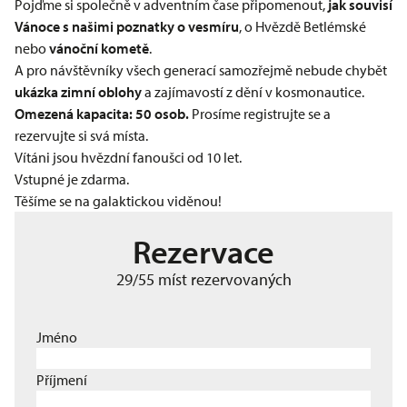
Pojďme si společně v adventním čase připomenout,
jak souvisí
Vánoce s našimi poznatky o vesmíru
, o Hvězdě Betlémské
nebo
vánoční kometě
.
A pro návštěvníky všech generací samozřejmě nebude chybět
ukázka zimní oblohy
a zajímavostí z dění v kosmonautice.
Omezená kapacita: 50 osob.
Prosíme registrujte se a
rezervujte si svá místa.​
Vítáni jsou hvězdní fanoušci od 10 let.
Vstupné je zdarma.
Těšíme se na galaktickou viděnou!
Rezervace
29/55 míst rezervovaných
Jméno
Příjmení