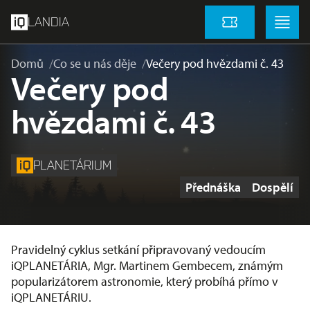
přeskočit na hlavní obsah
Menu
Menu
LANDIA
Vstupenky
Domů
Co se u nás děje
Večery pod hvězdami č. 43
Večery pod
hvězdami č. 43
PLANETÁRIUM
Štítky
Přednáška
Dospělí
Pravidelný cyklus setkání připravovaný vedoucím
iQPLANETÁRIA, Mgr. Martinem Gembecem, známým
popularizátorem astronomie, který probíhá přímo v
iQPLANETÁRIU.