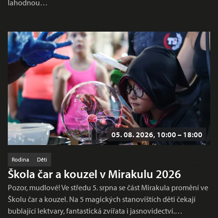
lahodnou…
05. 08. 2026, 10:00 – 18:00
Rodina
Děti
Škola čar a kouzel v Mirakulu 2026
Pozor, mudlové! Ve středu 5. srpna se část Mirakula promění ve
Školu čar a kouzel. Na 5 magických stanovištích děti čekají
bublající lektvary, fantastická zvířata i jasnovidectví.…