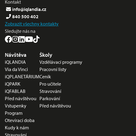
Kontakt
info@iqlandia.cz
840 500 402
Zobrazit všechny kontakty
Sledujte nás na
Nabídka v zápatí
Návštěva
Školy
iQLANDIA
Vzdělávací programy
Via da Vinci
Pracovní listy
iQPLANETÁRIUM
Ceník
iQPARK
Pro učitele
iQFABLAB
Stravování
Před návštěvou
Parkování
Vstupenky
Před návštěvou
Program
Otevírací doba
Kudy k nám
Stravování