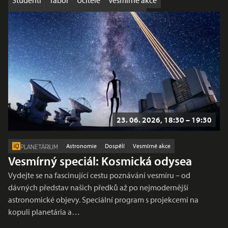
Studenti
Tábor
Učitelé
Vesmírné akce
Výhodná nabídka
Workshop
Školy
23. 06. 2026, 18:30 – 19:30
Astronomie
Dospělí
Vesmírné akce
PLANETÁRIUM
Vesmírný speciál: Kosmická odysea
Vydejte se na fascinující cestu poznávání vesmíru – od
dávných představ našich předků až po nejmodernější
astronomické objevy. Speciální program s projekcemi na
kopuli planetária a…