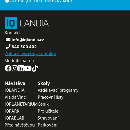
Učitele (mimo Liberecký kraj)
Kontakt
info@iqlandia.cz
840 500 402
Zobrazit všechny kontakty
Sledujte nás na
Nabídka v zápatí
Návštěva
Školy
iQLANDIA
Vzdělávací programy
Via da Vinci
Pracovní listy
iQPLANETÁRIUM
Ceník
iQPARK
Pro učitele
iQFABLAB
Stravování
Před návštěvou
Parkování