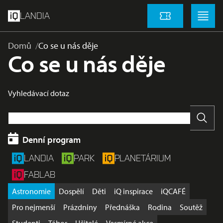
přeskočit na hlavní obsah
Menu
Menu
LANDIA
Vstupenky
Domů
Co se u nás děje
Co se u nás děje
Vyhledávací dotaz
Vyhle
Denní program
LANDIA
PARK
PLANETÁRIUM
FABLAB
Astronomie
Dospělí
Děti
iQ inspirace
iQCAFÉ
Pro nejmenší
Prázdniny
Přednáška
Rodina
Soutěž