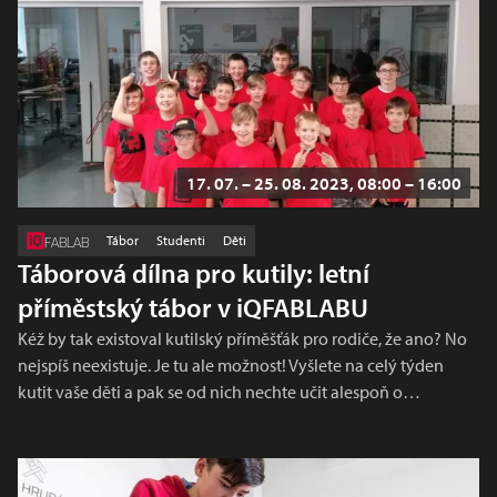
17. 07. – 25. 08. 2023, 08:00 – 16:00
Tábor
Studenti
Děti
FABLAB
Táborová dílna pro kutily: letní
příměstský tábor v iQFABLABU
Kéž by tak existoval kutilský příměšťák pro rodiče, že ano? No
nejspíš neexistuje. Je tu ale možnost! Vyšlete na celý týden
kutit vaše děti a pak se od nich nechte učit alespoň o…