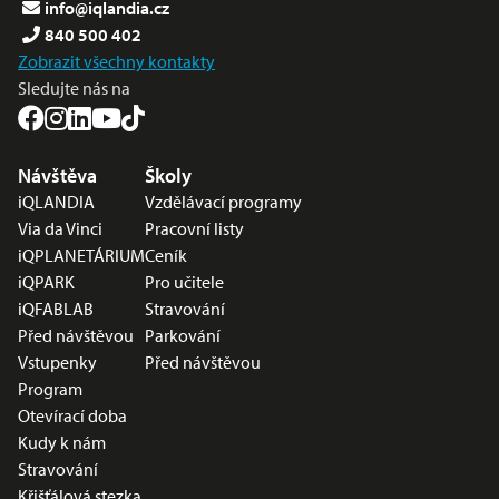
info@iqlandia.cz
840 500 402
Zobrazit všechny kontakty
Sledujte nás na
Nabídka v zápatí
Návštěva
Školy
iQLANDIA
Vzdělávací programy
Via da Vinci
Pracovní listy
iQPLANETÁRIUM
Ceník
iQPARK
Pro učitele
iQFABLAB
Stravování
Před návštěvou
Parkování
Vstupenky
Před návštěvou
Program
Otevírací doba
Kudy k nám
Stravování
Křišťálová stezka