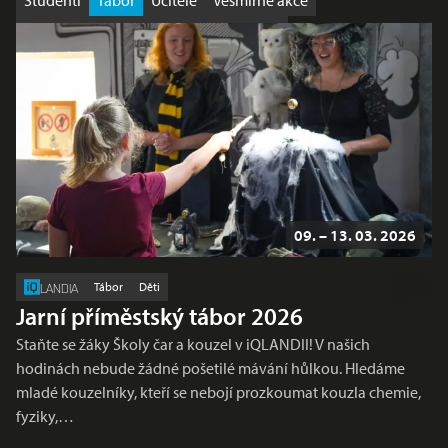
Studenti
Tábor
Učitelé
Vesmírné akce
Výhodná nabídka
Workshop
Školy
09. – 13. 03. 2026
Tábor
Děti
LANDIA
Jarní příměstský tábor 2026
Staňte se žáky Školy čar a kouzel v iQLANDII! V našich
hodinách nebude žádné pošetilé mávání hůlkou. Hledáme
mladé kouzelníky, kteří se nebojí prozkoumat kouzla chemie,
fyziky,…