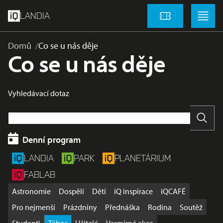
přeskočit na hlavní obsah
Menu
Menu
LANDIA
Vstupenky
Domů
Co se u nás děje
Co se u nás děje
Vyhledávací dotaz
Vyhle
Denní program
LANDIA
PARK
PLANETÁRIUM
FABLAB
Astronomie
Dospělí
Děti
iQ inspirace
iQCAFÉ
Pro nejmenší
Prázdniny
Přednáška
Rodina
Soutěž