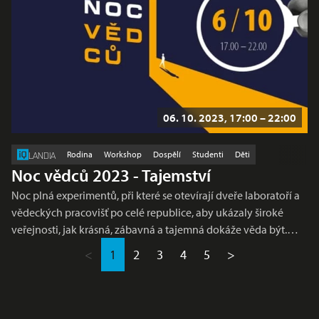
06. 10. 2023, 17:00 – 22:00
Rodina
Workshop
Dospělí
Studenti
Děti
LANDIA
Noc vědců 2023 - Tajemství
Noc plná experimentů, při které se otevírají dveře laboratoří a
vědeckých pracovišť po celé republice, aby ukázaly široké
veřejnosti, jak krásná, zábavná a tajemná dokáže věda být.…
<
1
2
3
4
5
>