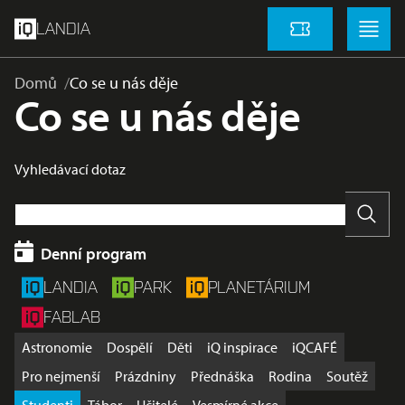
přeskočit na hlavní obsah
Menu
Menu
LANDIA
Vstupenky
Domů
Co se u nás děje
Co se u nás děje
Vyhledávací dotaz
Vyhle
Denní program
LANDIA
PARK
PLANETÁRIUM
FABLAB
Astronomie
Dospělí
Děti
iQ inspirace
iQCAFÉ
Pro nejmenší
Prázdniny
Přednáška
Rodina
Soutěž