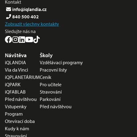
Kontakt
info@iqlandia.cz
840 500 402
Zobrazit všechny kontakty
Sledujte nás na
Nabídka v zápatí
Návštěva
Školy
iQLANDIA
Vzdělávací programy
Via da Vinci
Pracovní listy
iQPLANETÁRIUM
Ceník
iQPARK
Pro učitele
iQFABLAB
Stravování
Před návštěvou
Parkování
Vstupenky
Před návštěvou
Program
Otevírací doba
Kudy k nám
Stravování