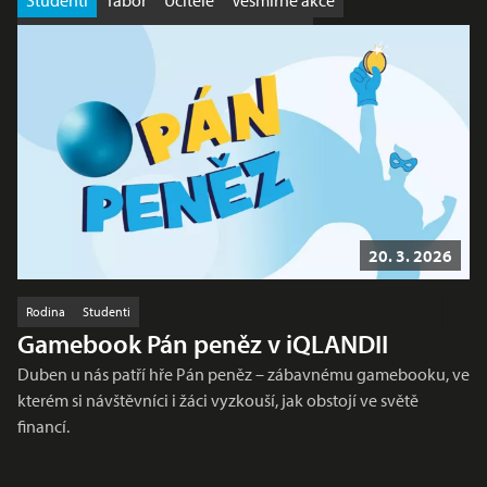
Studenti
Tábor
Učitelé
Vesmírné akce
Výhodná nabídka
Workshop
Školy
20. 3. 2026
Rodina
Studenti
Gamebook Pán peněz v iQLANDII
Duben u nás patří hře Pán peněz – zábavnému gamebooku, ve
kterém si návštěvníci i žáci vyzkouší, jak obstojí ve světě
financí.