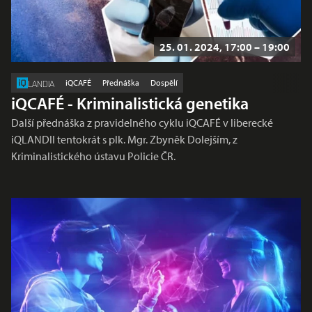
25. 01. 2024, 17:00 – 19:00
iQCAFÉ
Přednáška
Dospělí
LANDIA
iQCAFÉ - Kriminalistická genetika
Další přednáška z pravidelného cyklu iQCAFÉ v liberecké
iQLANDII tentokrát s plk. Mgr. Zbyněk Dolejším, z
Kriminalistického ústavu Policie ČR.