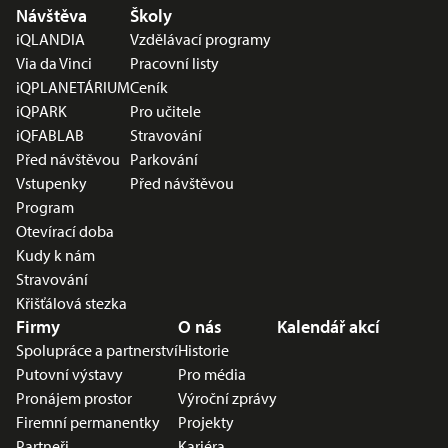
Nabídka v zápatí
Návštěva
Školy
iQLANDIA
Vzdělávací programy
Via da Vinci
Pracovní listy
iQPLANETÁRIUM
Ceník
iQPARK
Pro učitele
iQFABLAB
Stravování
Před návštěvou
Parkování
Vstupenky
Před návštěvou
Program
Otevírací doba
Kudy k nám
Stravování
Křišťálová stezka
Firmy
O nás
Kalendář akcí
Spolupráce a partnerství
Historie
Putovní výstavy
Pro média
Pronájem prostor
Výroční zprávy
Firemní permanentky
Projekty
Partneři
Kariéra