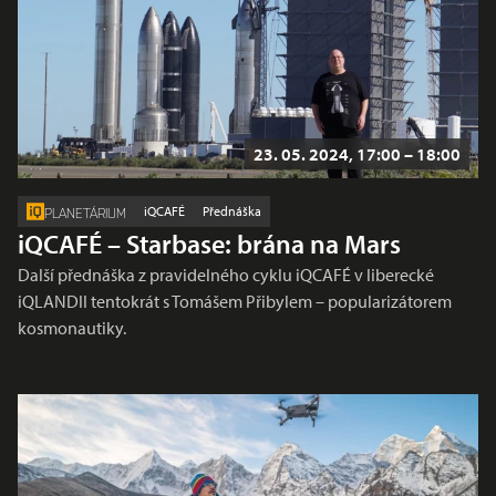
23. 05. 2024, 17:00 – 18:00
iQCAFÉ
Přednáška
PLANETÁRIUM
iQCAFÉ – Starbase: brána na Mars
Další přednáška z pravidelného cyklu iQCAFÉ v liberecké
iQLANDII tentokrát s Tomášem Přibylem – popularizátorem
kosmonautiky.