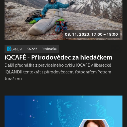
08. 11. 2023, 17:00 – 18:00
iQCAFÉ
Přednáška
LANDIA
iQCAFÉ - Přírodovědec za hledáčkem
Další přednáška z pravidelného cyklu iQCAFÉ v liberecké
iQLANDII tentokrát s přírodovědcem, fotografem Petrem
Juračkou.