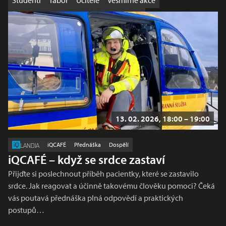
Studenti
Tábor
Učitelé
Vesmírné akce
Výhodná nabídka
Workshop
Školy
13. 02. 2026, 18:00 – 19:00
iQCAFÉ
Přednáška
Dospělí
LANDIA
iQCAFÉ – když se srdce zastaví
Přijďte si poslechnout příběh pacientky, které se zastavilo
srdce. Jak reagovat a účinně takovému člověku pomoci? Čeká
vás poutavá přednáška plná odpovědí a praktických
postupů…