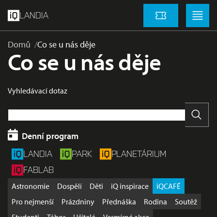
přeskočit na hlavní obsah
Menu
Menu
LANDIA
Vstupenky
Domů
Co se u nás děje
Co se u nás děje
Vyhledávací dotaz
Vyhle
Denní program
LANDIA
PARK
PLANETÁRIUM
FABLAB
Astronomie
Dospělí
Děti
iQ inspirace
iQCAFÉ
Pro nejmenší
Prázdniny
Přednáška
Rodina
Soutěž