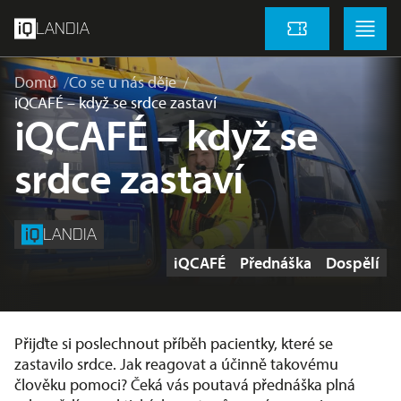
přeskočit na hlavní obsah
Menu
Menu
LANDIA
Vstupenky
Domů
Co se u nás děje
iQCAFÉ – když se srdce zastaví
iQCAFÉ – když se
srdce zastaví
LANDIA
Štítky
iQCAFÉ
Přednáška
Dospělí
Přijďte si poslechnout příběh pacientky, které se
zastavilo srdce. Jak reagovat a účinně takovému
člověku pomoci? Čeká vás poutavá přednáška plná