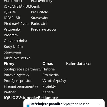
Via da Vinci
Pracovní listy
iQPLANETÁRIUM
Ceník
iQPARK
Pro učitele
iQFABLAB
Stravování
Před návštěvou
Parkování
Vstupenky
Před návštěvou
Program
Otevírací doba
Kudy k nám
Stravování
Křišťálová stezka
Firmy
O nás
Kalendář akcí
Spolupráce a partnerství
Historie
Putovní výstavy
Pro média
Pronájem prostor
Výroční zprávy
Firemní permanentky
Projekty
Partneři
Kariéra
iQBLOG
Vstupenky
Reklamace
Potřebujete poradit?
Zeptejte se našeho