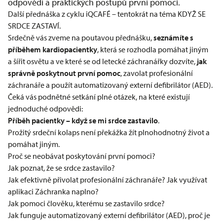
odpovědí a praktických postupů první pomoci.
Další přednáška z cyklu iQCAFÉ – tentokrát na téma KDYŽ SE
SRDCE ZASTAVÍ.
Srdečně vás zveme na poutavou přednášku,
seznámíte s
příběhem kardiopacientky
, která se rozhodla pomáhat jiným
a šířit osvětu a ve které se od letecké záchranářky dozvíte,
jak
správně poskytnout první pomoc
, zavolat profesionální
záchranáře a použít automatizovaný externí defibrilátor (AED).
Čeká vás podnětné setkání plné otázek, na které existují
jednoduché odpovědi:
Příběh pacientky – když se mi srdce zastavilo
.
Prožitý srdeční kolaps není překážka žít plnohodnotný život a
pomáhat jiným.
Proč se neobávat poskytování první pomoci?
Jak poznat, že se srdce zastavilo?
Jak efektivně přivolat profesionální záchranáře? Jak využívat
aplikaci Záchranka naplno?
Jak pomoci člověku, kterému se zastavilo srdce?
Jak funguje automatizovaný externí defibrilátor (AED), proč je