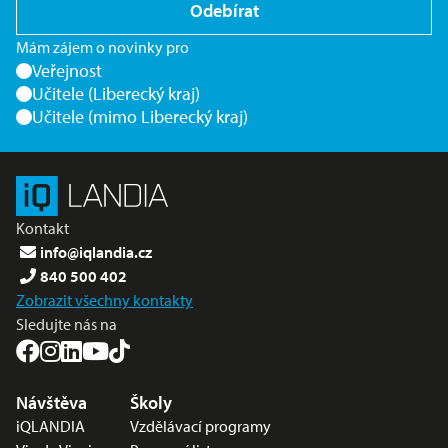
Odebírat
Mám zájem o novinky pro
Veřejnost
Učitele (Liberecký kraj)
Učitele (mimo Liberecký kraj)
Kontakt
info@iqlandia.cz
840 500 402
Zobrazit všechny kontakty
Sledujte nás na
Nabídka v zápatí
Návštěva
Školy
iQLANDIA
Vzdělávací programy