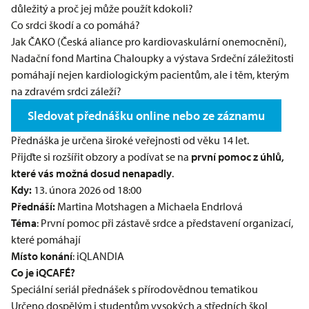
důležitý a proč jej může použít kdokoli?
Co srdci škodí a co pomáhá?
Jak ČAKO (Česká aliance pro kardiovaskulární onemocnění),
Nadační fond Martina Chaloupky a výstava Srdeční záležitosti
pomáhají nejen kardiologickým pacientům, ale i těm, kterým
na zdravém srdci záleží?
Sledovat přednášku online nebo ze záznamu
Přednáška je určena široké veřejnosti od věku 14 let.
Přijďte si rozšířit obzory a podívat se na
první pomoc z úhlů,
které vás možná dosud nenapadly
.
Kdy:
13. února 2026 od 18:00
Přednáší:
Martina Motshagen a Michaela Endrlová
Téma
: První pomoc při zástavě srdce a představení organizací,
které pomáhají
Místo konání
: iQLANDIA
Co je iQCAFÉ?
Speciální seriál přednášek s přírodovědnou tematikou
Určeno dospělým i studentům vysokých a středních škol