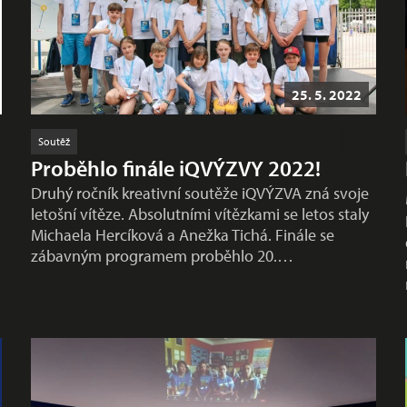
25. 5. 2022
Soutěž
Proběhlo finále iQVÝZVY 2022!
Druhý ročník kreativní soutěže iQVÝZVA zná svoje
letošní vítěze. Absolutními vítězkami se letos staly
Michaela Hercíková a Anežka Tichá. Finále se
zábavným programem proběhlo 20.…