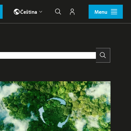
Čeština
Menu
Hledat
Můj účet
Vyhledat
i
Tábor
Učitelé
Vesmírné akce
Výhodná nabídka