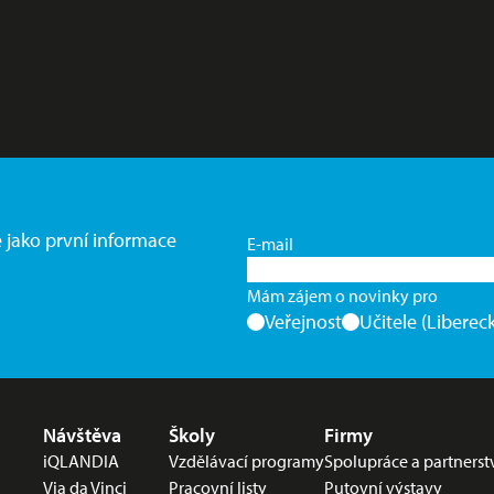
e jako první informace
E-mail
Mám zájem o novinky pro
Veřejnost
Učitele (Libereck
Nabídka v zápatí
Návštěva
Školy
Firmy
iQLANDIA
Vzdělávací programy
Spolupráce a partnerst
Via da Vinci
Pracovní listy
Putovní výstavy