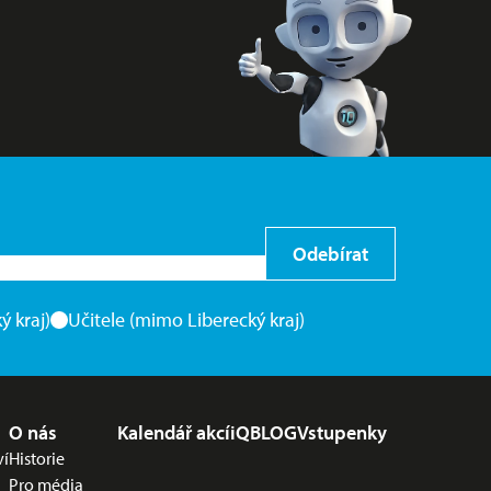
Odebírat
ý kraj)
Učitele (mimo Liberecký kraj)
O nás
Kalendář akcí
iQBLOG
Vstupenky
ví
Historie
Pro média