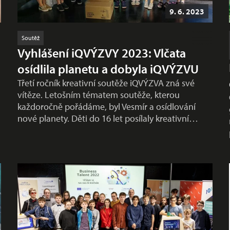
9. 6. 2023
Soutěž
Vyhlášení iQVÝZVY 2023: Vlčata
osídlila planetu a dobyla iQVÝZVU
Třetí ročník kreativní soutěže iQVÝZVA zná své
vítěze. Letošním tématem soutěže, kterou
každoročně pořádáme, byl Vesmír a osídlování
nové planety. Děti do 16 let posílaly kreativní…