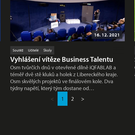
16. 12. 2021
Soutěž
Učitelé
Školy
Vyhlášení vítěze Business Talentu
Osm tvůrčích dnů v otevřené dílně iQFABLAB a
téměř dvě stě kluků a holek z Libereckého kraje.
Osm skvělých projektů ve finálovém kole. Dva
týdny napětí, který tým dostane od…
<
1
2
>