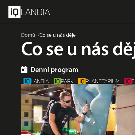
přeskočit na hlavní obsah
Menu
LANDIA
Domů
Co se u nás děje
Co se u nás dě
Denní program
LANDIA
PARK
PLANETÁRIUM
F
Astronomie
Dospělí
Děti
iQ inspirace
iQCAFÉ
Workshop
Školy