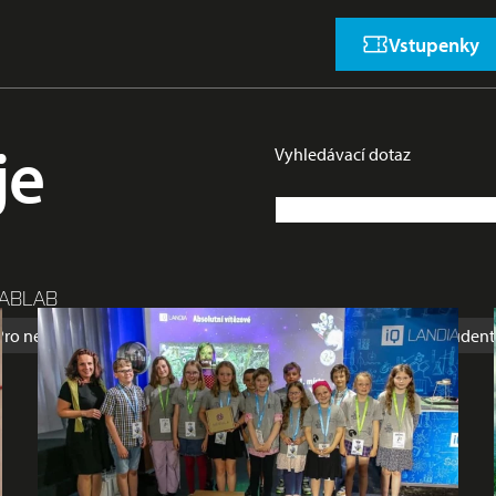
Vstupenky
je
Vyhledávací dotaz
ABLAB
Pro nejmenší
Prázdniny
Přednáška
Rodina
Soutěž
Student