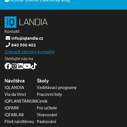
Kontakt
info@iqlandia.cz
840 500 402
Zobrazit všechny kontakty
Sledujte nás na
Nabídka v zápatí
Návštěva
Školy
iQLANDIA
Vzdělávací programy
Via da Vinci
Pracovní listy
iQPLANETÁRIUM
Ceník
iQPARK
Pro učitele
iQFABLAB
Stravování
Před návštěvou
Parkování