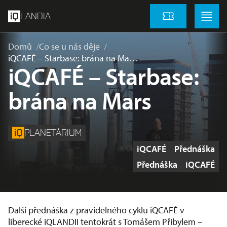
přeskočit na hlavní obsah
Menu
Menu
LANDIA
Vstupenky
Domů
Co se u nás děje
iQCAFÉ – Starbase: brána na Ma…
iQCAFÉ – Starbase:
brána na Mars
PLANETÁRIUM
Štítky
iQCAFÉ
Přednáška
Štítky
Přednáška
iQCAFÉ
Další přednáška z pravidelného cyklu iQCAFÉ v
liberecké iQLANDII tentokrát s Tomášem Přibylem –