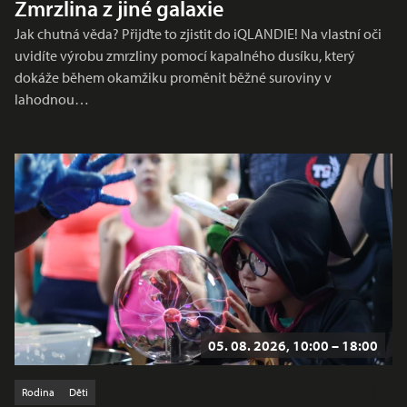
Zmrzlina z jiné galaxie
Jak chutná věda? Přijďte to zjistit do iQLANDIE! Na vlastní oči
uvidíte výrobu zmrzliny pomocí kapalného dusíku, který
dokáže během okamžiku proměnit běžné suroviny v
lahodnou…
05. 08. 2026, 10:00 – 18:00
Rodina
Děti