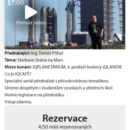
Přehrát video
Přednášející:
Ing. Tomáš Přibyl
Téma:
Starbase: brána na Mars
Místo konání:
iQPLANETÁRIUM, 4. podlaží budovy iQLANDIE
Co je iQCAFÉ?
Speciální seriál přednášek s přírodovědnou tematikou
Určeno dospělým i studentům vysokých a středních škol
Nutná registrace na přednášku.
Vstup zdarma.
Rezervace
4/50 míst rezervovaných