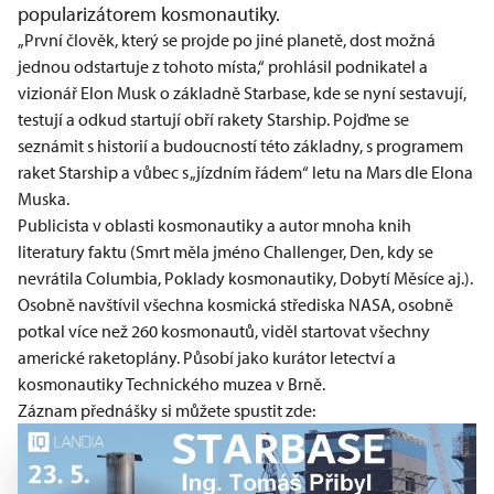
popularizátorem kosmonautiky.
„První člověk, který se projde po jiné planetě, dost možná
jednou odstartuje z tohoto místa,“ prohlásil podnikatel a
vizionář Elon Musk o základně Starbase, kde se nyní sestavují,
testují a odkud startují obří rakety Starship. Pojďme se
seznámit s historií a budoucností této základny, s programem
raket Starship a vůbec s „jízdním řádem“ letu na Mars dle Elona
Muska.
Publicista v oblasti kosmonautiky a autor mnoha knih
literatury faktu (Smrt měla jméno Challenger, Den, kdy se
nevrátila Columbia, Poklady kosmonautiky, Dobytí Měsíce aj.).
Osobně navštívil všechna kosmická střediska NASA, osobně
potkal více než 260 kosmonautů, viděl startovat všechny
americké raketoplány. Působí jako kurátor letectví a
kosmonautiky Technického muzea v Brně.
Záznam přednášky si můžete spustit zde: