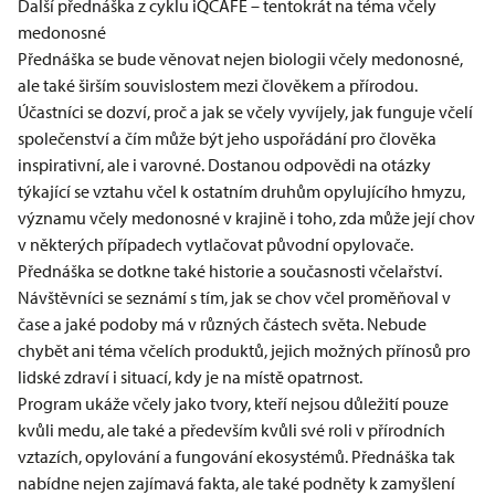
Další přednáška z cyklu iQCAFÉ – tentokrát na téma včely
medonosné
Přednáška se bude věnovat nejen biologii včely medonosné,
ale také širším souvislostem mezi člověkem a přírodou.
Účastníci se dozví, proč a jak se včely vyvíjely, jak funguje včelí
společenství a čím může být jeho uspořádání pro člověka
inspirativní, ale i varovné. Dostanou odpovědi na otázky
týkající se vztahu včel k ostatním druhům opylujícího hmyzu,
významu včely medonosné v krajině i toho, zda může její chov
v některých případech vytlačovat původní opylovače.
Přednáška se dotkne také historie a současnosti včelařství.
Návštěvníci se seznámí s tím, jak se chov včel proměňoval v
čase a jaké podoby má v různých částech světa. Nebude
chybět ani téma včelích produktů, jejich možných přínosů pro
lidské zdraví i situací, kdy je na místě opatrnost.
Program ukáže včely jako tvory, kteří nejsou důležití pouze
kvůli medu, ale také a především kvůli své roli v přírodních
vztazích, opylování a fungování ekosystémů. Přednáška tak
nabídne nejen zajímavá fakta, ale také podněty k zamyšlení