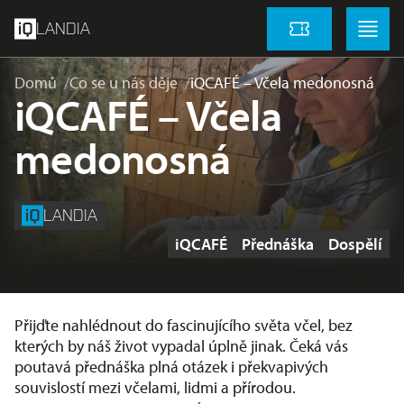
přeskočit na hlavní obsah
Menu
Menu
LANDIA
Vstupenky
Domů
Co se u nás děje
iQCAFÉ – Včela medonosná
iQCAFÉ – Včela
medonosná
LANDIA
Štítky
iQCAFÉ
Přednáška
Dospělí
Přijďte nahlédnout do fascinujícího světa včel, bez
kterých by náš život vypadal úplně jinak. Čeká vás
poutavá přednáška plná otázek i překvapivých
souvislostí mezi včelami, lidmi a přírodou.