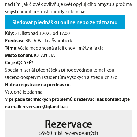
nad tím, jak člověk ovlivňuje svět opylujícího hmyzu a proč má
smysl chránit pestrost přírody kolem nás.
Sledovat přednášku online nebo ze záznamu
Kdy:
21. listopadu 2025 od 17:00
Přednáší:
RNDr. Václav Švamberk
Téma
: Včela medonosná a její chov - mýty a fakta
Místo konání
: iQLANDIA
Co je iQCAFÉ?
Speciální seriál přednášek s přírodovědnou tematikou
Určeno dospělým i studentům vysokých a středních škol
Nutná registrace na přednášku.
Vstupné je zdarma.
V případě technických problémů s rezervací nás kontaktujte
na mail:
rezervace@iqlandia.cz
Rezervace
59/60 míst rezervovaných