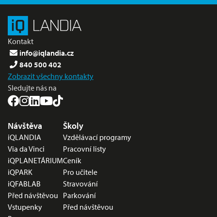
Kontakt
info@iqlandia.cz
840 500 402
Zobrazit všechny kontakty
Sledujte nás na
Nabídka v zápatí
Návštěva
Školy
iQLANDIA
Vzdělávací programy
Via da Vinci
Pracovní listy
iQPLANETÁRIUM
Ceník
iQPARK
Pro učitele
iQFABLAB
Stravování
Před návštěvou
Parkování
Vstupenky
Před návštěvou