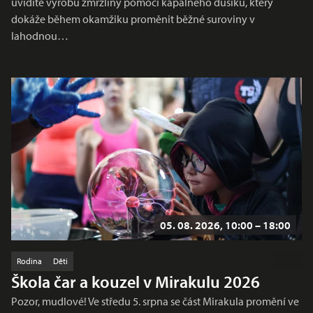
uvidíte výrobu zmrzliny pomocí kapalného dusíku, který
dokáže během okamžiku proměnit běžné suroviny v
lahodnou…
05. 08. 2026, 10:00 – 18:00
Rodina
Děti
Škola čar a kouzel v Mirakulu 2026
Pozor, mudlové! Ve středu 5. srpna se část Mirakula promění ve