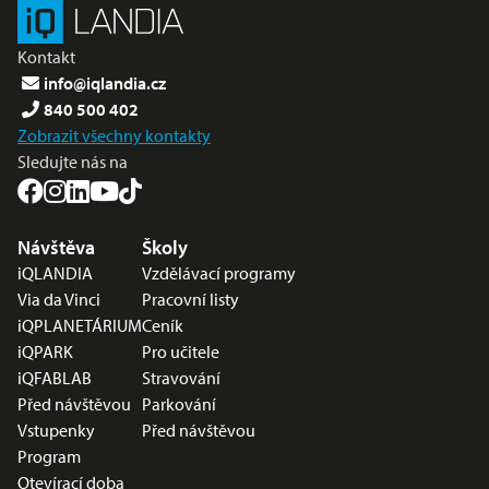
Kontakt
info@iqlandia.cz
840 500 402
Zobrazit všechny kontakty
Sledujte nás na
Nabídka v zápatí
Návštěva
Školy
iQLANDIA
Vzdělávací programy
Via da Vinci
Pracovní listy
iQPLANETÁRIUM
Ceník
iQPARK
Pro učitele
iQFABLAB
Stravování
Před návštěvou
Parkování
Vstupenky
Před návštěvou
Program
Otevírací doba