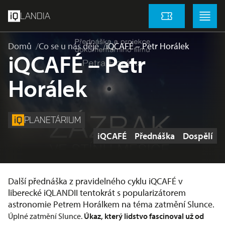
přeskočit na hlavní obsah
Menu
Menu
LANDIA
Vstupenky
Domů
Co se u nás děje
iQCAFÉ – Petr Horálek
iQCAFÉ – Petr
Horálek
PLANETÁRIUM
Štítky
iQCAFÉ
Přednáška
Dospělí
Další přednáška z pravidelného cyklu iQCAFÉ v
liberecké iQLANDII tentokrát s popularizátorem
astronomie Petrem Horálkem na téma zatmění Slunce.
Úplné zatmění Slunce.
Úkaz, který lidstvo fascinoval už od