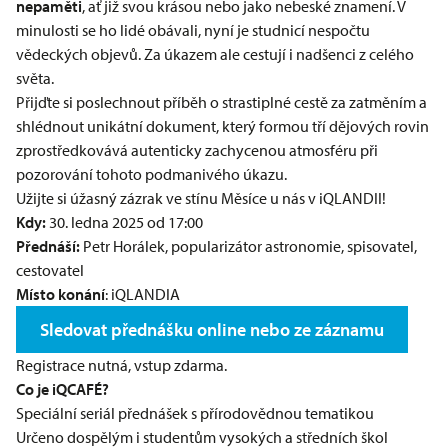
nepaměti
, ať již svou krásou nebo jako nebeské znamení. V
minulosti se ho lidé obávali, nyní je studnicí nespočtu
vědeckých objevů. Za úkazem ale cestují i nadšenci z celého
světa.
Přijďte si poslechnout příběh o strastiplné cestě za zatměním a
shlédnout unikátní dokument, který formou tří dějových rovin
zprostředkovává autenticky zachycenou atmosféru při
pozorování tohoto podmanivého úkazu.
Užijte si úžasný zázrak ve stínu Měsíce u nás v iQLANDII!
Kdy:
30. ledna 2025 od 17:00
Přednáší:
Petr Horálek, popularizátor astronomie, spisovatel,
cestovatel
Místo konání
: iQLANDIA
Sledovat přednášku online nebo ze záznamu
Registrace nutná, vstup zdarma.
Co je iQCAFÉ?
Speciální seriál přednášek s přírodovědnou tematikou
Určeno dospělým i studentům vysokých a středních škol