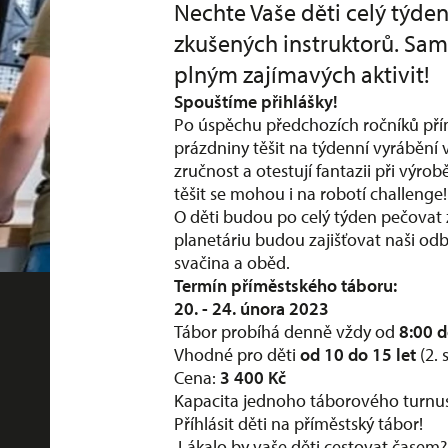
Nechte Vaše děti celý týden
zkušených instruktorů. S
plným zajímavých aktivit!
Spouštíme přihlášky!
Po úspěchu předchozích ročníků přím
prázdniny těšit na týdenní vyrábění
zručnost a otestují fantazii při výrob
těšit se mohou i na robotí challenge!
O děti budou po celý týden pečovat 
planetáriu budou zajišťovat naši odbo
svačina a oběd.
Termín příměstského táboru:
20. - 24. února 2023
Tábor probíhá denně vždy od
8:00 
Vhodné pro děti
od 10 do 15 let
(2. 
Cena:
3 400 Kč
Kapacita jednoho táborového turnus
Příhlásit děti na příměstský tábor!
Lákalo by vaše děti cestovat časem?