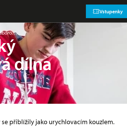
Vstupenky
 Táboro…
ký
á dílna
se přiblížily jako urychlovacím kouzlem.