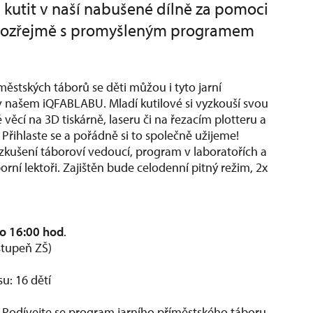
 kutit v naší nabušené dílně za pomoci
amozřejmě s promyšleným programem
ěstských táborů se děti můžou i tyto jarní
 v našem
iQFABLABU
. Mladí kutilové si vyzkouší svou
ě věcí na 3D tiskárně, laseru či na řezacím plotteru a
 Přihlaste se a pořádně si to společně užijeme!
zkušení táboroví vedoucí, program v laboratořích a
rní lektoři. Zajištěn bude celodenní pitný režim, 2x
do 16:00 hod
.
stupeň ZŠ)
u: 16 dětí
 Podívejte se program jarního příměstského táboru,