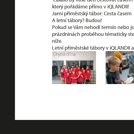
který pořádáme přímo v iQLANDII!
Jarní příměstský tábor: Cesta časem
A letní tábory? Budou!
Pokud se Vám nehodí termín nebo jste
prázdninách proběhou tématicky stej
níže.
Letní příměstské tábory v iQLANDII