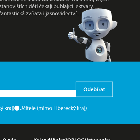
stanovištích děti čekají bublající lektvary,
fantastická zvířata i jasnovidectví.…
Odebírat
ý kraj)
Učitele (mimo Liberecký kraj)