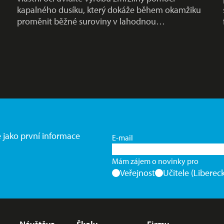
kapalného dusíku, který dokáže během okamžiku
proměnit běžné suroviny v lahodnou…
e jako první informace
E-mail
Mám zájem o novinky pro
Veřejnost
Učitele (Libereck
Nabídka v zápatí