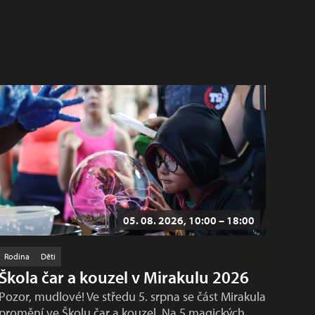
05. 08. 2026, 10:00 – 18:00
Rodina
Děti
Škola čar a kouzel v Mirakulu 2026
Pozor, mudlové! Ve středu 5. srpna se část Mirakula
promění ve Školu čar a kouzel. Na 5 magických