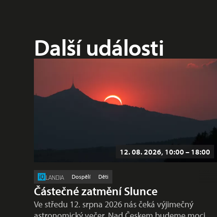
Další události
12. 08. 2026, 10:00 – 18:00
Dospělí
Děti
LANDIA
Částečné zatmění Slunce
Ve středu 12. srpna 2026 nás čeká výjimečný
astronomický večer. Nad Českem budeme moci