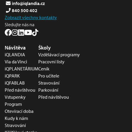
info@iqlandia.cz
840 500 402
Zobrazit všechny kontakty
Sledujte nás na
Nabídka v zápatí
Návštěva
Školy
iQLANDIA
Vzdělávací programy
Via da Vinci
Pracovní listy
iQPLANETÁRIUM
Ceník
iQPARK
Pro učitele
iQFABLAB
Stravování
Před návštěvou
Parkování
Vstupenky
Před návštěvou
Program
Otevírací doba
Kudy k nám
Stravování