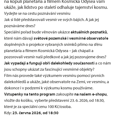
na kopuli planetária a filmem Kosmická Odysea vám
ukáže, jak lidstvo po staletí odhaluje tajemství kosmu.
Vydejte se na cestu poznávání vesmíru
Jak si lidé představovali vesmír ve svých bájích. A jak jej
poznáváme dnes?
Speciální pořad bude věnován ukázce
aktuálních poznatků
,
které nám dávají
světové pozemské i vesmírné observatoře
doplněných o projekce vybraných snímků přímo na sféru
planetária a filmem Kosmická Odysea – jak chápali a
pozorovali vesmír naši předkové a jak jej pozorujeme dnes?
Jak vypadají a fungují obří dalekohledy současnosti
a co nám
jsou schopny ukázat za fascinující vesmírné objekty?
Film nás provede také výzkumem vesmíru pomocí prvních
dalekohledů a ukáže, jaké observatoře na Zemi, ve vesmíru, a
dokonce i v podzemí k výzkumu kosmu používáme.
Vstupenky na tento program
zakoupíte
na našem e-shopu
,
vložte do košíku, vyberte představení 23. 6. 2026, od 18:30,
které je za speciální cenu 100 Kč/osoba.
Kdy:
23. června 2026, od 18:30