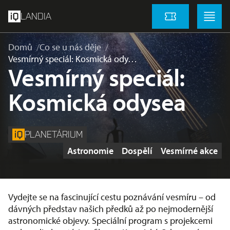
přeskočit na hlavní obsah
Menu
Menu
LANDIA
Vstupenky
Domů
Co se u nás děje
Vesmírný speciál: Kosmická ody…
Vesmírný speciál:
Kosmická odysea
PLANETÁRIUM
Štítky
Astronomie
Dospělí
Vesmírné akce
Vydejte se na fascinující cestu poznávání vesmíru – od
dávných představ našich předků až po nejmodernější
astronomické objevy. Speciální program s projekcemi