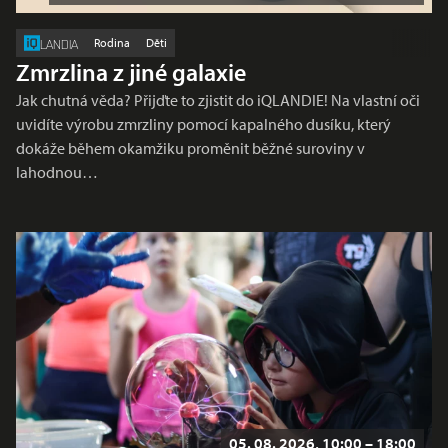
Rodina
Děti
LANDIA
Zmrzlina z jiné galaxie
Jak chutná věda? Přijďte to zjistit do iQLANDIE! Na vlastní oči
uvidíte výrobu zmrzliny pomocí kapalného dusíku, který
dokáže během okamžiku proměnit běžné suroviny v
lahodnou…
05. 08. 2026, 10:00 – 18:00