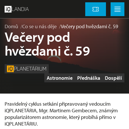
přeskočit na hlavní obsah
Menu
Menu
LANDIA
Vstupenky
Domů
Co se u nás děje
Večery pod hvězdami č. 59
Večery pod
hvězdami č. 59
PLANETÁRIUM
Štítky
Astronomie
Přednáška
Dospělí
Pravidelný cyklus setkání připravovaný vedoucím
iQPLANETÁRIA, Mgr. Martinem Gembecem, známým
popularizátorem astronomie, který probíhá přímo v
iQPLANETÁRIU.