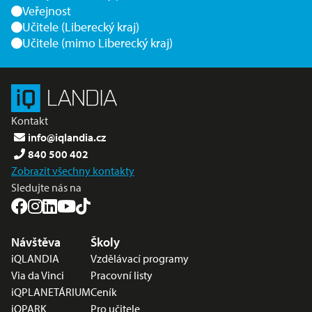
Veřejnost
Učitele (Liberecký kraj)
Učitele (mimo Liberecký kraj)
Kontakt
info@iqlandia.cz
840 500 402
Zobrazit všechny kontakty
Sledujte nás na
Nabídka v zápatí
Návštěva
Školy
iQLANDIA
Vzdělávací programy
Via da Vinci
Pracovní listy
iQPLANETÁRIUM
Ceník
iQPARK
Pro učitele