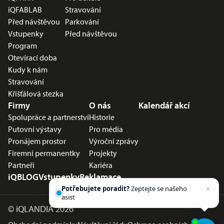
iQFABLAB
Stravování
Před návštěvou
Parkování
Vstupenky
Před návštěvou
Program
Otevírací doba
Kudy k nám
Stravování
Křišťálová stezka
Firmy
O nás
Kalendář akcí
Spolupráce a partnerství
Historie
Putovní výstavy
Pro média
Pronájem prostor
Výroční zprávy
Firemní permanentky
Projekty
Partneři
Kariéra
iQBLOG
Vstupenky
Reklamace
Potřebujete poradit?
Zeptejte se našeho
asistenta
Chettyho
.
©
iQLANDIA 2026