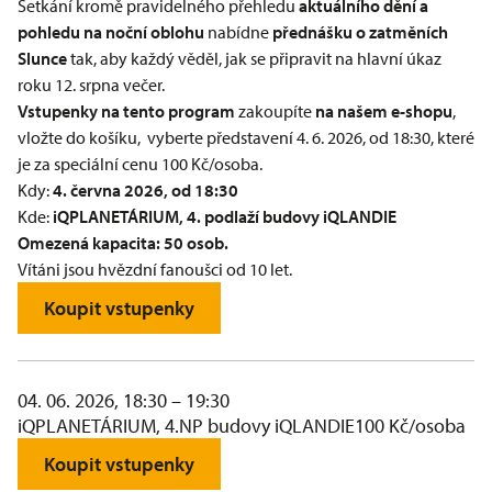
Setkání kromě pravidelného přehledu
aktuálního dění a
pohledu na noční oblohu
nabídne
přednášku o zatměních
Slunce
tak, aby každý věděl, jak se připravit na hlavní úkaz
roku 12. srpna večer.
Vstupenky na tento program
zakoupíte
na našem e-shopu
,
vložte do košíku, vyberte představení 4. 6. 2026, od 18:30, které
je za speciální cenu 100 Kč/osoba.
Kdy:
4. června 2026, od 18:30
Kde:
iQPLANETÁRIUM
, 4. podlaží budovy iQLANDIE
Omezená kapacita: 50 osob.
Vítáni jsou hvězdní fanoušci od 10 let.
Koupit vstupenky
04. 06. 2026, 18:30 – 19:30
iQPLANETÁRIUM, 4.NP budovy iQLANDIE
100 Kč/osoba
Koupit vstupenky