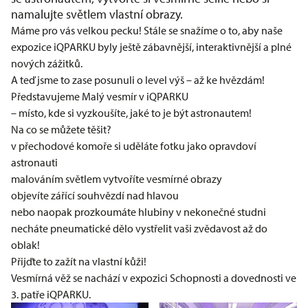
namalujte světlem vlastní obrazy.
Máme pro vás velkou pecku! Stále se snažíme o to, aby naše
expozice iQPARKU byly ještě zábavnější, interaktivnější a plné
nových zážitků.
A teď jsme to zase posunuli o level výš – až ke hvězdám!
Představujeme Malý vesmír v iQPARKU
– místo, kde si vyzkoušíte, jaké to je být astronautem!
Na co se můžete těšit?
v přechodové komoře si uděláte fotku jako opravdoví
astronauti
malováním světlem vytvoříte vesmírné obrazy
objevíte zářící souhvězdí nad hlavou
nebo naopak prozkoumáte hlubiny v nekonečné studni
necháte pneumatické dělo vystřelit vaši zvědavost až do
oblak!
Přijďte to zažít na vlastní kůži!
Vesmírná věž se nachází v expozici Schopnosti a dovednosti ve
3. patře iQPARKU.