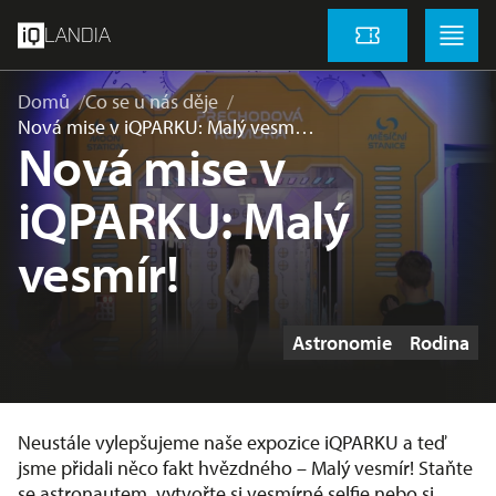
přeskočit na hlavní obsah
Menu
Menu
LANDIA
Vstupenky
Domů
Co se u nás děje
Nová mise v iQPARKU: Malý vesm…
Nová mise v
iQPARKU: Malý
vesmír!
Štítky
Astronomie
Rodina
Neustále vylepšujeme naše expozice iQPARKU a teď
jsme přidali něco fakt hvězdného – Malý vesmír! Staňte
se astronautem, vytvořte si vesmírné selfie nebo si