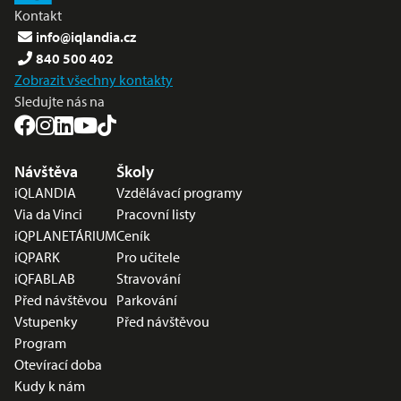
Kontakt
info@iqlandia.cz
840 500 402
Zobrazit všechny kontakty
Sledujte nás na
Nabídka v zápatí
Návštěva
Školy
iQLANDIA
Vzdělávací programy
Via da Vinci
Pracovní listy
iQPLANETÁRIUM
Ceník
iQPARK
Pro učitele
iQFABLAB
Stravování
Před návštěvou
Parkování
Vstupenky
Před návštěvou
Program
Otevírací doba
Kudy k nám