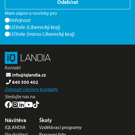
Odebírat
Mám zájem o novinky pro
Veřejnost
Učitele (Liberecký kraj)
Učitele (mimo Liberecký kraj)
Kontakt
info@iqlandia.cz
840 500 402
Zobrazit všechny kontakty
Sledujte nás na
Nabídka v zápatí
Návštěva
Školy
iQLANDIA
Vzdělávací programy
Via da Vinci
Pracovní listy