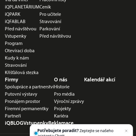
iQPLANETÁRIUM
Ceník
iQPARK
Pro učitele
iQFABLAB
Stravování
Před návštěvou
Parkování
Vstupenky
Před návštěvou
Program
Otevírací doba
Kudy k nám
Stravování
Křišťálová stezka
Firmy
O nás
Kalendář akcí
Spolupráce a partnerství
Historie
Putovní výstavy
Pro média
Pronájem prostor
Výroční zprávy
Firemní permanentky
Projekty
Partneři
Kariéra
iQBLOG
Vstupenky
Reklamace
Potřebujete poradit?
Zeptejte se našeho
asistenta
Chettyho
.