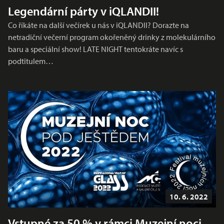
Legendární párty v iQLANDII!
Co říkáte na další večírek u nás v iQLANDII? Dorazte na
netradiční večerní program okořeněný drinky z molekulárního
baru a speciální show! LATE NIGHT tentokráte navíc s
podtitulem…
10. 6. 2022
Vstupné za 50 % v rámci Muzejní noci