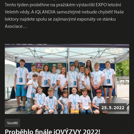
Tento týden proběhne na pražském výstavišti EXPO letošní
Veletrh vědy. A iQLANDIA samozřejmě nebude chybět! Naše
lektory najdete spolu se zajímavými exponáty ve stánku
Asociace…
25. 5. 2022
Soutěž
Proběhlo finále iQVÝZVY 2022!