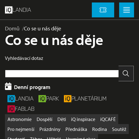
přeskočit na hlavní obsah
Menu
Menu
LANDIA
Vstupenky
Domů
Co se u nás děje
Co se u nás děje
Vyhledávací dotaz
Vyhle
Denní program
LANDIA
PARK
PLANETÁRIUM
FABLAB
Astronomie
Dospělí
Děti
iQ inspirace
iQCAFÉ
Pro nejmenší
Prázdniny
Přednáška
Rodina
Soutěž