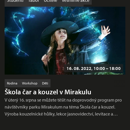
Studenti
Tábor
Učitelé
Vesmírné akce
Výhodná nabídka
Workshop
Školy
16. 08. 2022, 10:00 – 18:00
Rodina
Workshop
Děti
Škola čar a kouzel v Mirakulu
V úterý 16. srpna se můžete těšit na doprovodný program pro
návštěvníky parku Mirakulum na téma Škola čar a kouzel.
Výroba kouzelnické hůlky, lekce jasnovidectví, levitace a…