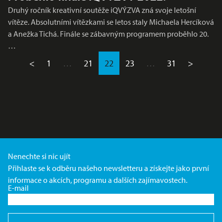
Druhý ročník kreativní soutěže iQVÝZVA zná svoje letošní
vítěze. Absolutními vítězkami se letos staly Michaela Hercíková
a Anežka Tichá. Finále se zábavným programem proběhlo 20.
…
<
1
…
21
22
23
…
31
>
Nenechte si nic ujít
Přihlaste se k odběru našeho newsletteru a získejte jako první
informace o akcích, programu a dalších zajímavostech.
E-mail