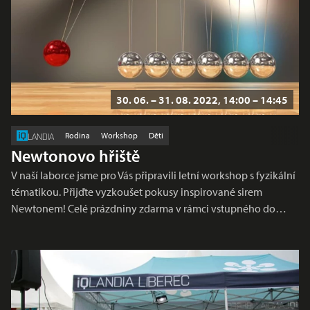
30. 06. – 31. 08. 2022, 14:00 – 14:45
Rodina
Workshop
Děti
LANDIA
Newtonovo hřiště
V naší laborce jsme pro Vás připravili letní workshop s fyzikální
tématikou. Přijďte vyzkoušet pokusy inspirované sirem
Newtonem! Celé prázdniny zdarma v rámci vstupného do…