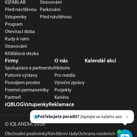
iQFABLAB
Stravování
Před návštěvou
Parkování
Vstupenky
Před návštěvou
Program
Otevírací doba
Kudy k nám
Stravování
Křišťálová stezka
Firmy
O nás
Kalendář akcí
Spolupráce a partnerství
Historie
Putovní výstavy
Pro média
Pronájem prostor
Výroční zprávy
Firemní permanentky
Projekty
Partneři
Kariéra
iQBLOG
Vstupenky
Reklamace
Potřebujete poradit?
Zeptejte se našeho
asistenta
Chettyho
.
©
iQLANDIA 2026
Obchodní podmínky
Návštěvní řády
Ochrana osobních údajů