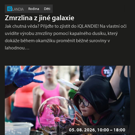
Rodina
Děti
LANDIA
Zmrzlina z jiné galaxie
Jak chutná věda? Přijďte to zjistit do iQLANDIE! Na vlastní oči
uvidíte výrobu zmrzliny pomocí kapalného dusíku, který
dokáže během okamžiku proměnit běžné suroviny v
lahodnou…
05. 08. 2026, 10:00 – 18:00