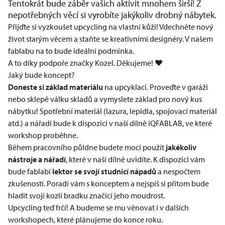
Tentokrát bude záběr vašich aktivit mnohem širší! Z
nepotřebných věcí si vyrobíte jakýkoliv drobný nábytek.
Přijďte si vyzkoušet upcycling na vlastní kůži! Vdechněte nový
život starým věcem a staňte se kreativními designéry. V našem
fablabu na to bude ideální podmínka.
A to díky podpoře značky
Kozel
. Děkujeme! ❤
Jaký bude koncept?
Doneste si základ materiálu
na upcyklaci. Proveďte v garáži
nebo sklepě válku skladů a vymyslete základ pro nový kus
nábytku! Spotřební materiál (lazura, lepidla, spojovací materiál
atd.) a nářadí bude k dispozici v naší dílně iQFABLAB, ve které
workshop proběhne.
Během pracovního půldne budete moci použít
jakékoliv
nástroje a nářadí
, které v naší dílně uvidíte. K dispozici vám
bude fablabí
lektor se svojí studnicí nápadů
a nespočtem
zkušeností. Poradí vám s konceptem a nejspíš si přitom bude
hladit svoji kozlí bradku značící jeho moudrost.
Upcycling teď frčí! A budeme se mu věnovat i v dalších
workshopech, které plánujeme do konce roku.