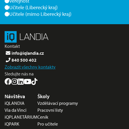
Veřejnost
Učitele (Liberecký kraj)
Učitele (mimo Liberecký kraj)
Kontakt
info@iqlandia.cz
840 500 402
Zobrazit všechny kontakty
Sledujte nás na
Nabídka v zápatí
Návštěva
Školy
iQLANDIA
Vzdělávací programy
Via da Vinci
Pracovní listy
iQPLANETÁRIUM
Ceník
iQPARK
Pro učitele