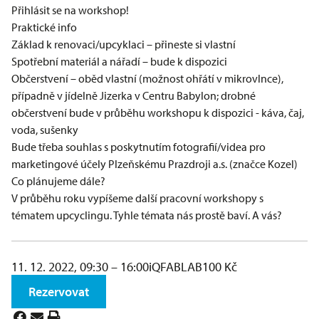
Přihlásit se na workshop!
Praktické info
Základ k renovaci/upcyklaci – přineste si vlastní
Spotřební materiál a nářadí – bude k dispozici
Občerstvení – oběd vlastní (možnost ohřátí v mikrovlnce),
případně v jídelně Jizerka v Centru Babylon; drobné
občerstvení bude v průběhu workshopu k dispozici - káva, čaj,
voda, sušenky
Bude třeba souhlas s poskytnutím fotografií/videa pro
marketingové účely Plzeňskému Prazdroji a.s. (značce Kozel)
Co plánujeme dále?
V průběhu roku vypíšeme další pracovní workshopy s
tématem upcyclingu. Tyhle témata nás prostě baví. A vás?
11. 12. 2022, 09:30 – 16:00
iQFABLAB
100 Kč
Rezervovat