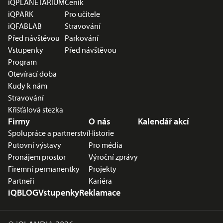
iQPLANETÁRIUM
Ceník
iQPARK
Pro učitele
iQFABLAB
Stravování
Před návštěvou
Parkování
Vstupenky
Před návštěvou
Program
Otevírací doba
Kudy k nám
Stravování
Křišťálová stezka
Firmy
O nás
Kalendář akcí
Spolupráce a partnerství
Historie
Putovní výstavy
Pro média
Pronájem prostor
Výroční zprávy
Firemní permanentky
Projekty
Partneři
Kariéra
iQBLOG
Vstupenky
Reklamace