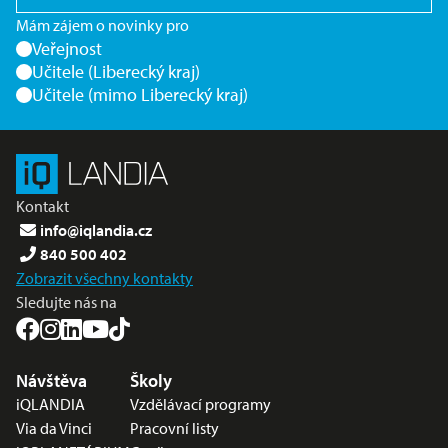
Mám zájem o novinky pro
Veřejnost
Učitele (Liberecký kraj)
Učitele (mimo Liberecký kraj)
Kontakt
info@iqlandia.cz
840 500 402
Zobrazit všechny kontakty
Sledujte nás na
Nabídka v zápatí
Návštěva
Školy
iQLANDIA
Vzdělávací programy
Via da Vinci
Pracovní listy