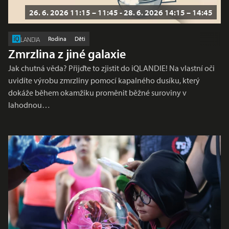
26. 6. 2026 11:15 – 11:45 - 28. 6. 2026 14:15 – 14:45
Rodina
Děti
LANDIA
Zmrzlina z jiné galaxie
Jak chutná věda? Přijďte to zjistit do iQLANDIE! Na vlastní oči
uvidíte výrobu zmrzliny pomocí kapalného dusíku, který
dokáže během okamžiku proměnit běžné suroviny v
lahodnou…