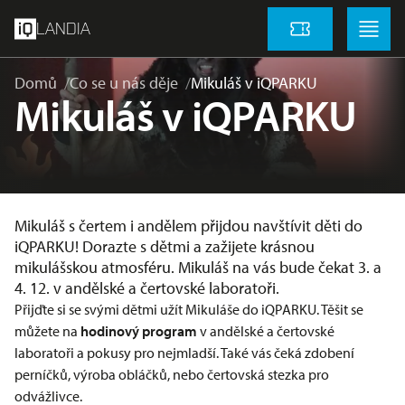
přeskočit na hlavní obsah
Menu
Menu
LANDIA
Vstupenky
Domů
Co se u nás děje
Mikuláš v iQPARKU
Mikuláš v iQPARKU
Mikuláš s čertem i andělem přijdou navštívit děti do
iQPARKU! Dorazte s dětmi a zažijete krásnou
mikulášskou atmosféru. Mikuláš na vás bude čekat 3. a
4. 12. v andělské a čertovské laboratoři.
Přijďte si se svými dětmi užít Mikuláše do iQPARKU. Těšit se
můžete na
hodinový program
v andělské a čertovské
laboratoři a pokusy pro nejmladší. Také vás čeká zdobení
perníčků, výroba obláčků, nebo čertovská stezka pro
odvážlivce.