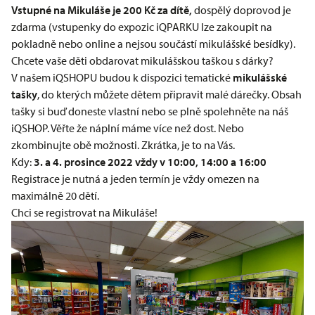
Vstupné na Mikuláše je 200 Kč za dítě,
dospělý doprovod je
zdarma (vstupenky do expozic iQPARKU lze zakoupit na
pokladně nebo online a nejsou součástí mikulášské besídky).
Chcete vaše děti obdarovat mikulášskou taškou s dárky?
V našem iQSHOPU budou k dispozici tematické
mikulášské
tašky
, do kterých můžete dětem připravit malé dárečky. Obsah
tašky si buď doneste vlastní nebo se plně spolehněte na náš
iQSHOP. Věřte že náplní máme více než dost. Nebo
zkombinujte obě možnosti. Zkrátka, je to na Vás.
Kdy:
3. a 4. prosince 2022 vždy v 10:00, 14:00 a 16:00
Registrace je nutná a jeden termín je vždy omezen na
maximálně 20 dětí.
Chci se registrovat na Mikuláše!