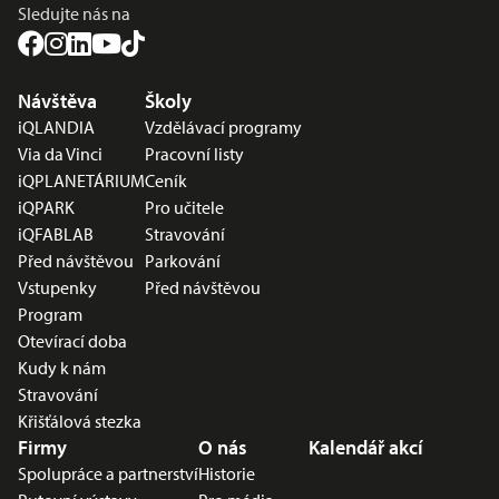
Sledujte nás na
Nabídka v zápatí
Návštěva
Školy
iQLANDIA
Vzdělávací programy
Via da Vinci
Pracovní listy
iQPLANETÁRIUM
Ceník
iQPARK
Pro učitele
iQFABLAB
Stravování
Před návštěvou
Parkování
Vstupenky
Před návštěvou
Program
Otevírací doba
Kudy k nám
Stravování
Křišťálová stezka
Firmy
O nás
Kalendář akcí
Spolupráce a partnerství
Historie