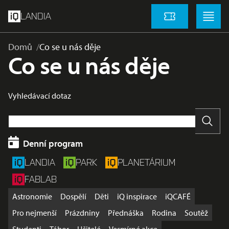
přeskočit na hlavní obsah
Menu
Menu
LANDIA
Vstupenky
Domů
Co se u nás děje
Co se u nás děje
Vyhledávací dotaz
Vyhle
Denní program
LANDIA
PARK
PLANETÁRIUM
FABLAB
Astronomie
Dospělí
Děti
iQ inspirace
iQCAFÉ
Pro nejmenší
Prázdniny
Přednáška
Rodina
Soutěž