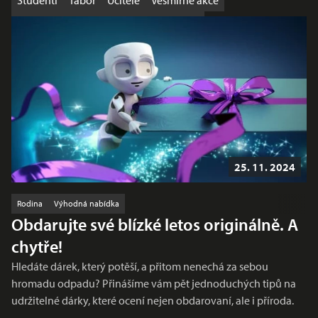
Studenti
Tábor
Učitelé
Vesmírné akce
Výhodná nabídka
Workshop
Školy
25. 11. 2024
Rodina
Výhodná nabídka
Obdarujte své blízké letos originálně. A
chytře!
Hledáte dárek, který potěší, a přitom nenechá za sebou
hromadu odpadu? Přinášíme vám pět jednoduchých tipů na
udržitelné dárky, které ocení nejen obdarovaní, ale i příroda.