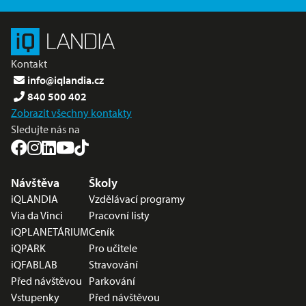
Kontakt
info@iqlandia.cz
840 500 402
Zobrazit všechny kontakty
Sledujte nás na
Nabídka v zápatí
Návštěva
Školy
iQLANDIA
Vzdělávací programy
Via da Vinci
Pracovní listy
iQPLANETÁRIUM
Ceník
iQPARK
Pro učitele
iQFABLAB
Stravování
Před návštěvou
Parkování
Vstupenky
Před návštěvou