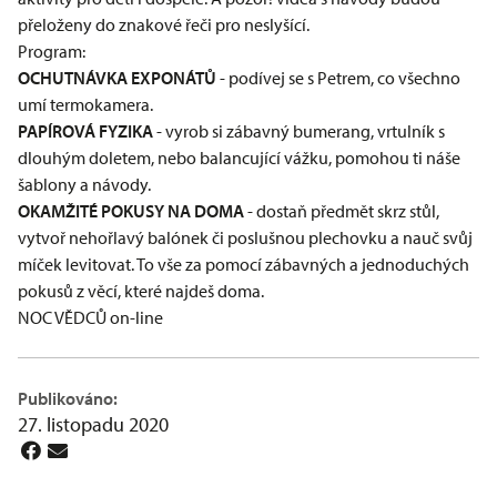
přeloženy do znakové řeči pro neslyšící.
Program:
OCHUTNÁVKA EXPONÁTŮ
-
podívej se s Petrem, co všechno
umí termokamera.
PAPÍROVÁ FYZIKA
- vyrob si zábavný bumerang, vrtulník s
dlouhým doletem, nebo balancující vážku, pomohou ti náše
šablony a návody.
OKAMŽITÉ POKUSY NA DOMA
-
dostaň předmět skrz stůl,
vytvoř nehořlavý balónek či poslušnou plechovku a nauč svůj
míček levitovat. To vše za pomocí zábavných a jednoduchých
pokusů z věcí, které najdeš doma.
NOC VĚDCŮ on-line
Publikováno:
27. listopadu 2020