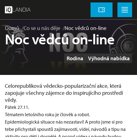
přeskočit na hlavní obsah
Menu
Menu
LANDIA
Vstupenky
Domů
Co se u nás děje
Noc vědců on-line
Noc vědců on-line
Štítky
Rodina
Výhodná nabídka
Celorepubliková vědecko-popularizační akce, která
zapojuje všechny zájemce do inspirujícího prostředí
vědy.
Pátek 27.11.
Tématem letošního roku je člověk a robot.
Epidemiologická situace nás nezastaví! A proto jsme si pro
tebe přichystali spoustů zajímavostí, videí, návodů a tipu na
aktivity pro děti i dospělé. A pozor! videa s návody budou