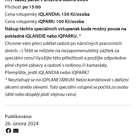
Příchod:
po 15:00
Cena vstupenky
iQLANDIA: 150 Kč/osoba
Cena vstupenky
iQPARK: 100 Kč/osoba
Nákup těchto speciálních vstupenek bude možný pouze na
pokladně iQLANDIE nebo iQPARKU. *
Chceme vám přeci udělat radost po náročných pracovních
dnech. :-) Těšit se můžete na nezapomenutelný zážitek za
speciální cenu! Využijte této příležitosti a prožijte odpoledne
plné chytré zábavy a radosti s rodinou či kamarády.
Přemýšlíte, jestli iQLANDIA nebo iQPARK?
* Nevztahuje se na iQPLANETÁRIUM. Nelze kombinovat s dalšími
akcemi anebo slevami. Toto speciální vstupné se počítá za osobu
(dítě nebo dospělý platí stejnou cenu)
Publikováno:
26. února 2024