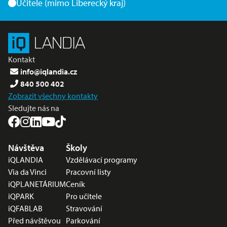
Učitele (mimo Liberecký kraj)
Kontakt
info@iqlandia.cz
840 500 402
Zobrazit všechny kontakty
Sledujte nás na
Nabídka v zápatí
Návštěva
Školy
iQLANDIA
Vzdělávací programy
Via da Vinci
Pracovní listy
iQPLANETÁRIUM
Ceník
iQPARK
Pro učitele
iQFABLAB
Stravování
Před návštěvou
Parkování