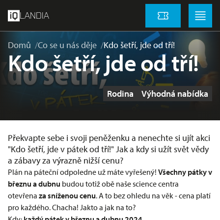
přeskočit na hlavní obsah
Menu
Menu
LANDIA
Vstupenky
Domů
Co se u nás děje
Kdo šetří, jde od tří!
Kdo šetří, jde od tří!
Štítky
Rodina
Výhodná nabídka
Překvapte sebe i svoji peněženku a nenechte si ujít akci
"Kdo šetří, jde v pátek od tří!" Jak a kdy si užít svět vědy
a zábavy za výrazně nižší cenu?
Plán na páteční odpoledne už máte vyřešený!
Všechny pátky v
březnu a dubnu
budou totiž obě naše science centra
otevřena
za sníženou cenu
. A to bez ohledu na věk - cena platí
pro každého. Chacha! Jakto a jak na to?
Kdy:
každý pátek v březnu a dubnu 2024