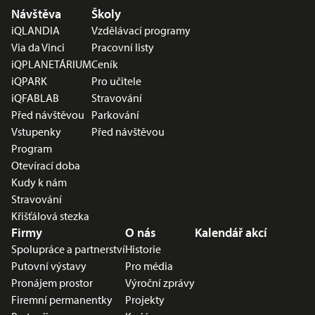
Nabídka v zápatí
Návštěva
Školy
iQLANDIA
Vzdělávací programy
Via da Vinci
Pracovní listy
iQPLANETÁRIUM
Ceník
iQPARK
Pro učitele
iQFABLAB
Stravování
Před návštěvou
Parkování
Vstupenky
Před návštěvou
Program
Otevírací doba
Kudy k nám
Stravování
Křišťálová stezka
Firmy
O nás
Kalendář akcí
Spolupráce a partnerství
Historie
Putovní výstavy
Pro média
Pronájem prostor
Výroční zprávy
Firemní permanentky
Projekty