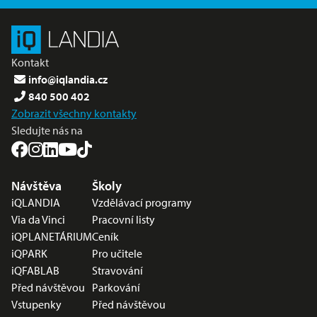
Kontakt
info@iqlandia.cz
840 500 402
Zobrazit všechny kontakty
Sledujte nás na
Nabídka v zápatí
Návštěva
Školy
iQLANDIA
Vzdělávací programy
Via da Vinci
Pracovní listy
iQPLANETÁRIUM
Ceník
iQPARK
Pro učitele
iQFABLAB
Stravování
Před návštěvou
Parkování
Vstupenky
Před návštěvou