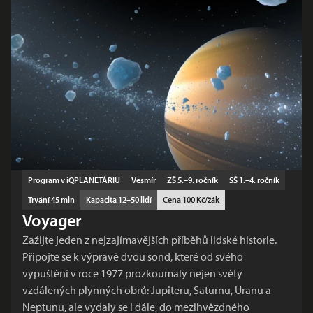
Program v iQPLANETÁRIU
Vesmír
ZŠ 5.–9. ročník
SŠ 1.–4. ročník
Trvání 45 min
Kapacita 12–50 lidí
Cena 100 Kč/žák
Voyager
Zažijte jeden z nejzajímavějších příběhů lidské historie.
Připojte se k výpravě dvou sond, které od svého
vypuštění v roce 1977 prozkoumaly nejen světy
vzdálených plynných obrů: Jupiteru, Saturnu, Uranu a
Neptunu, ale vydaly se i dále, do mezihvězdného