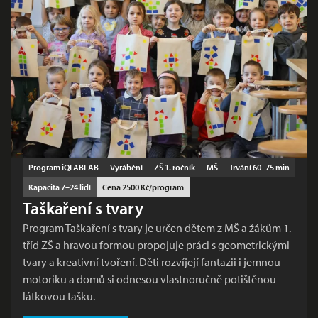
Program iQFABLAB
Vyrábění
ZŠ 1. ročník
MŠ
Trvání 60–75 min
Kapacita 7–24 lidí
Cena 2500 Kč/program
Taškaření s tvary
Program Taškaření s tvary je určen dětem z MŠ a žákům 1.
tříd ZŠ a hravou formou propojuje práci s geometrickými
tvary a kreativní tvoření. Děti rozvíjejí fantazii i jemnou
motoriku a domů si odnesou vlastnoručně potištěnou
látkovou tašku.