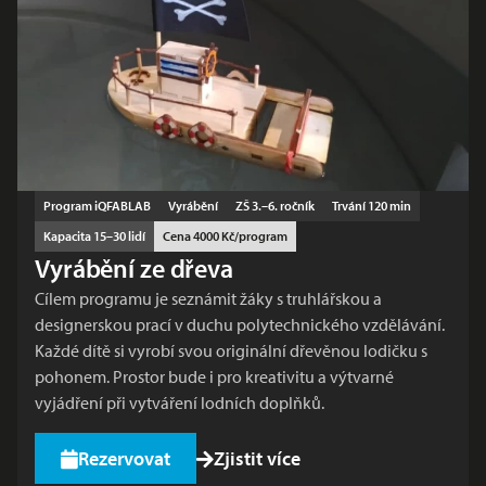
Program iQFABLAB
Vyrábění
ZŠ 3.–6. ročník
Trvání 120 min
Kapacita 15–30 lidí
Cena 4000 Kč/program
Vyrábění ze dřeva
Cílem programu je seznámit žáky s truhlářskou a
designerskou prací v duchu polytechnického vzdělávání.
Každé dítě si vyrobí svou originální dřevěnou lodičku s
pohonem. Prostor bude i pro kreativitu a výtvarné
vyjádření při vytváření lodních doplňků.
Rezervovat
Zjistit více