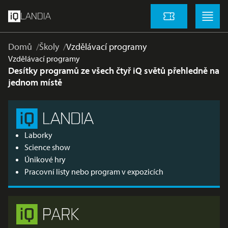
přeskočit na hlavní obsah
Menu
Menu
LANDIA
Vstupenky
Domů
Školy
Vzdělávací programy
Vzdělávací programy
Desítky programů ze všech čtyř iQ světů přehledně na
jednom místě
Laborky
Science show
Únikové hry
Pracovní listy nebo program v expozicích