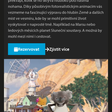
překvapí, kolik se ho skrývá hluboko pod našima
nohama. Díky působivým fotorealistickým animacím vás
vezmeme na fascinující výpravu do hlubin Země a dalších
míst ve vesmíru, kde by se mohl primitivní život
vyskytovat v naprosté tmě. Například na Marsu nebo
ledových měsících planet Sluneční soustavy. A možná by
mohl mezi nimi i cestovat.
Rezervovat
Zjistit více