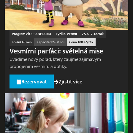
Program v iQPLANETÁRIU
Fyzika, Vesmír
ZŠ 3.–7. ročník
Trvání 45 min
Kapacita 12–50 lidí
Cena 100 Kč/žák
Vesmírní parťáci: světelná mise
Uvádíme nový pořad, který zaujme zajímavým
propojením vesmíru a optiky.
Rezervovat
Zjistit více