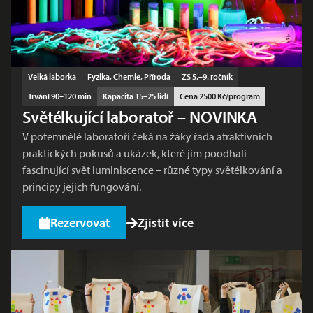
Velká laborka
Fyzika, Chemie, Příroda
ZŠ 5.–9. ročník
Trvání 90–120 min
Kapacita 15–25 lidí
Cena 2500 Kč/program
Světélkující laboratoř – NOVINKA
V potemnělé laboratoři čeká na žáky řada atraktivních
praktických pokusů a ukázek, které jim poodhalí
fascinující svět luminiscence – různé typy světélkování a
principy jejich fungování.
Rezervovat
Zjistit více