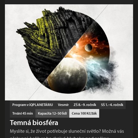
Program v iQPLANETÁRIU
Vesmír
ZŠ 8.–9. ročník
SŠ 1.–4. ročník
Trvání 45 min
Kapacita 12–50 lidí
Cena 100 Kč/žák
Temná biosféra
Myslíte si, že život potřebuje sluneční světlo? Možná vás