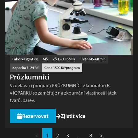
Laborka iQPARK
MŠ
ZŠ 1.–3. ročník
Trvání 45-60 min
Kapacita 7–24 lidí
Cena 1500 Kč/program
Průzkumníci
Vzdělávací program PRŮZKUMNÍCI v laboratoři B
v iQPARKU se zaměřuje na zkoumání vlastností látek,
tvarů, barev.
Rezervovat
Zjistit více
<
1
2
3
…
8
>