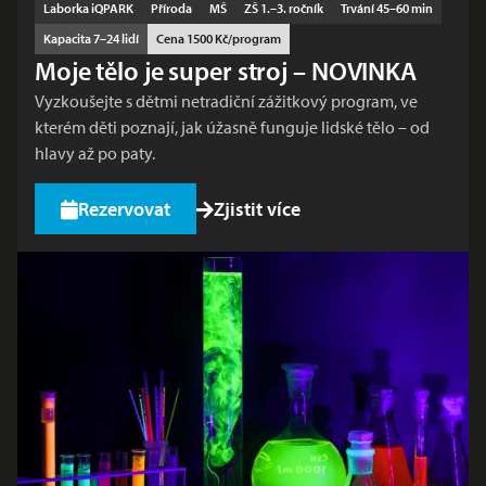
Laborka iQPARK
Příroda
MŠ
ZŠ 1.–3. ročník
Trvání 45–60 min
Kapacita 7–24 lidí
Cena 1500 Kč/program
Moje tělo je super stroj – NOVINKA
Vyzkoušejte s dětmi netradiční zážitkový program, ve
kterém děti poznají, jak úžasně funguje lidské tělo – od
hlavy až po paty.
Rezervovat
Zjistit více