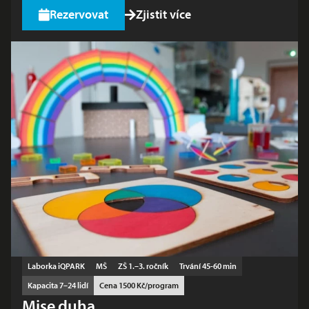
Rezervovat
Zjistit více
Laborka iQPARK
MŠ
ZŠ 1.–3. ročník
Trvání 45-60 min
Kapacita 7–24 lidí
Cena 1500 Kč/program
Mise duha