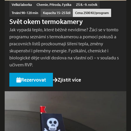
Velká laborka
Chemie, Příroda, Fyzika
ZŠ 8.–9. ročník
Trvání 90–120 min
Kapacita 15–25 lidí
Cena 2500 Kč/program
Svět okem termokamery
Jak vypadá teplo, které běžně nevidíme? Žáci se v tomto
programu seznámí s termokamerou a pomocí pokusů a
pracovních listů prozkoumají šíření tepla, změny
skupenství i přeměny energie. Fyzikální, chemické i
biologické děje uvidí doslova na vlastní oči – v souladu s
učivem RVP.
Rezervovat
Zjistit více