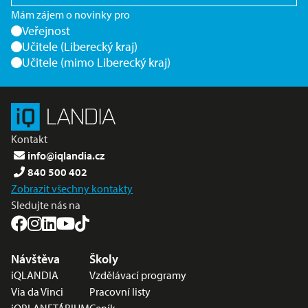
Mám zájem o novinky pro
Veřejnost
Učitele (Liberecký kraj)
Učitele (mimo Liberecký kraj)
Kontakt
info@iqlandia.cz
840 500 402
Zobrazit všechny kontakty
Sledujte nás na
Nabídka v zápatí
Návštěva
Školy
iQLANDIA
Vzdělávací programy
Via da Vinci
Pracovní listy