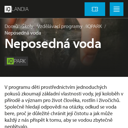
přeskočit na hlavní obsah
Menu
Menu
LANDIA
Vstupenky
Domů
Školy
Vzdělávací programy
iQPARK
Neposedná voda
Neposedná voda
PARK
V programu děti prostřednictvím jednoduchých
pokusů zkoumají základní vlastnosti vody, její koloběh v
přírodě a význam pro život člověka, rostlin i živočichů.
Společně hledají odpovědi na otázky, odkud se voda
bere, proč je důležité chránit její čistotu a jak může
každý z nás přispět k tomu, aby se vodou zbytečně
neplýtvalo.