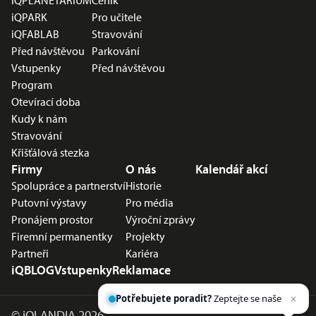
iQPLANETÁRIUM
Ceník
iQPARK
Pro učitele
iQFABLAB
Stravování
Před návštěvou
Parkování
Vstupenky
Před návštěvou
Program
Otevírací doba
Kudy k nám
Stravování
Křišťálová stezka
Firmy
O nás
Kalendář akcí
Spolupráce a partnerství
Historie
Putovní výstavy
Pro média
Pronájem prostor
Výroční zprávy
Firemní permanentky
Projekty
Partneři
Kariéra
iQBLOG
Vstupenky
Reklamace
Potřebujete poradit?
Zeptejte se našeho
asistenta
Ch
©
iQLANDIA 2026