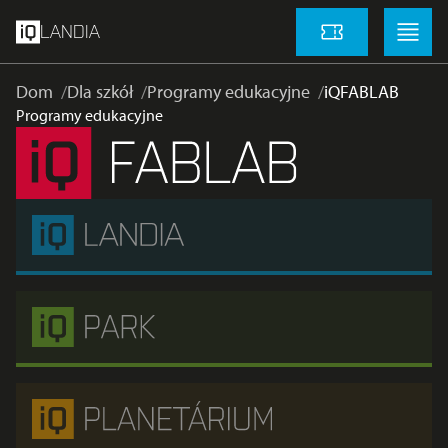
Przejdź do głównej treści
Menu
Menu
LANDIA
Cennik
Dom
Dla szkół
Programy edukacyjne
iQFABLAB
Programy edukacyjne