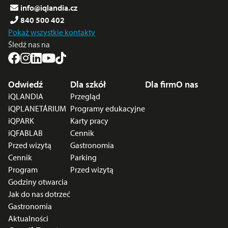
info@iqlandia.cz
840 500 402
Pokaż wszystkie kontakty
Śledź nas na
Menu stopki
Odwiedź
Dla szkół
Dla firm
O nas
iQLANDIA
Przegląd
iQPLANETÁRIUM
Programy edukacyjne
iQPARK
Karty pracy
iQFABLAB
Cennik
Przed wizytą
Gastronomia
Cennik
Parking
Program
Przed wizytą
Godziny otwarcia
Jak do nas dotrzeć
Gastronomia
Aktualności