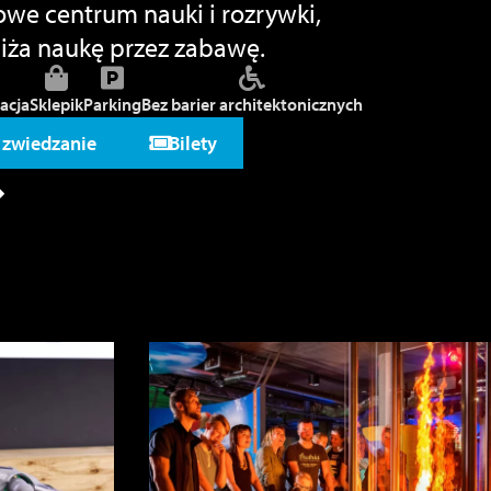
owe centrum nauki i rozrywki,
liża naukę przez zabawę.
acja
Sklepik
Parking
Bez barier architektonicznych
 zwiedzanie
Bilety