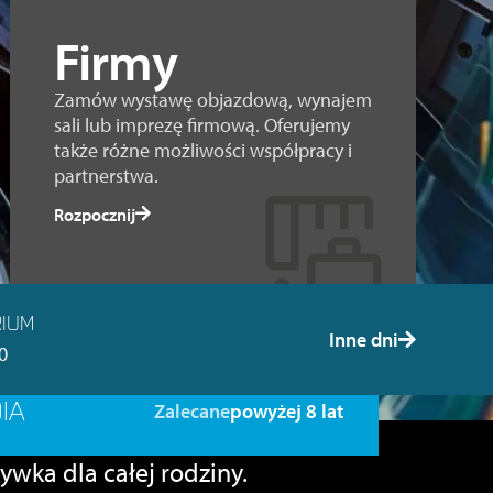
Firmy
Zamów wystawę objazdową, wynajem
sali lub imprezę firmową. Oferujemy
także różne możliwości współpracy i
partnerstwa.
Rozpocznij
IUM
Inne dni
0
IA
Zalecane
powyżej 8 lat
ywka dla całej rodziny.