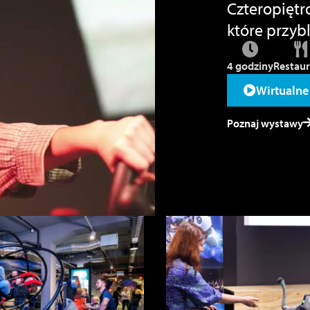
Czteropiętr
które przyb
4 godziny
Restaur
Wirtualne
Poznaj wystawy