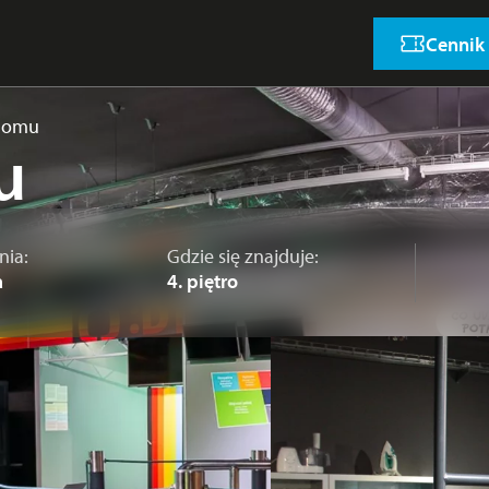
Cennik
domu
u
nia:
Gdzie się znajduje:
a
4. piętro