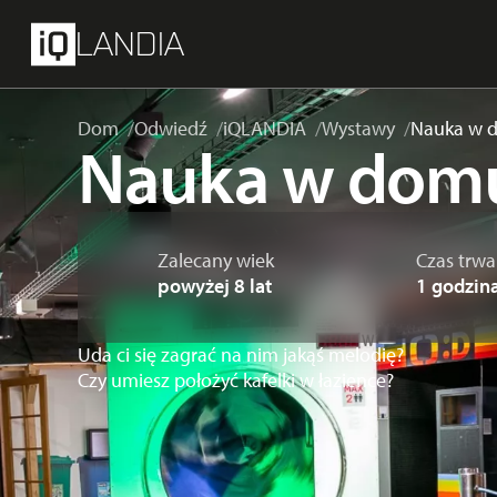
Przejdź do głównej treści
Menu
LANDIA
Dom
Odwiedź
iQLANDIA
Wystawy
Nauka w 
Nauka w dom
Zalecany wiek
Czas trwa
powyżej 8 lat
1 godzin
Uda ci się zagrać na nim jakąś melodię?
Czy umiesz położyć kafelki w łazience?