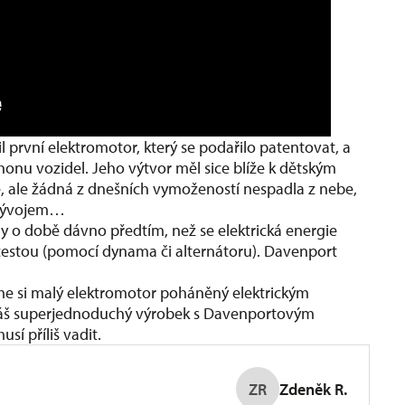
l první elektromotor, který se podařilo patentovat, a
onu vozidel. Jeho výtvor měl sice blíže k dětským
, ale žádná z dnešních vymožeností nespadla z nebe,
 vývojem…
edy o době dávno předtím, než se elektrická energie
estou (pomocí dynama či alternátoru). Davenport
e si malý elektromotor poháněný elektrickým
t náš superjednoduchý výrobek s Davenportovým
í příliš vadit.
ZR
Zdeněk R.