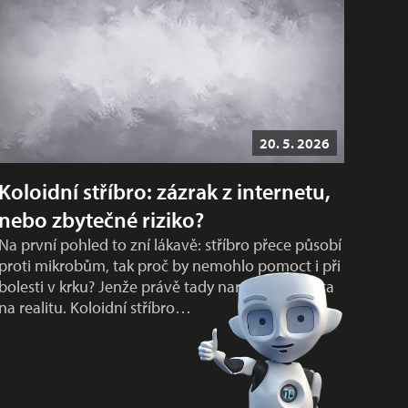
20. 5. 2026
Koloidní stříbro: zázrak z internetu,
nebo zbytečné riziko?
Na první pohled to zní lákavě: stříbro přece působí
proti mikrobům, tak proč by nemohlo pomoct i při
bolesti v krku? Jenže právě tady naráží popularita
na realitu. Koloidní stříbro…