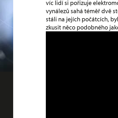
víc lidí si pořizuje elektro
vynálezů sahá téměř dvě sto
stáli na jejích počátcích, 
zkusit něco podobného jako