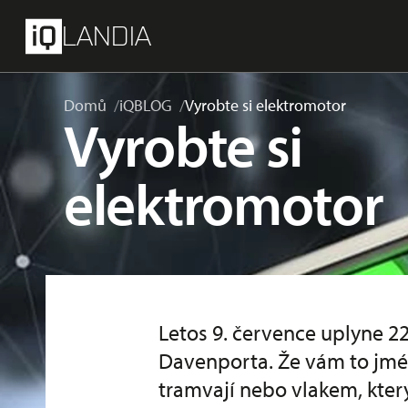
přeskočit na hlavní obsah
Menu
LANDIA
Domů
iQBLOG
Vyrobte si elektromotor
Vyrobte si
elektromotor
Letos 9. července uplyne 
Davenporta. Že vám to jmén
tramvají nebo vlakem, který