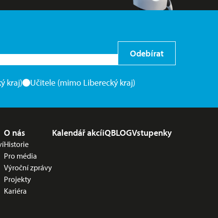
Odebírat
ý kraj)
Učitele (mimo Liberecký kraj)
O nás
Kalendář akcí
iQBLOG
Vstupenky
ví
Historie
Pro média
Výroční zprávy
Projekty
Kariéra