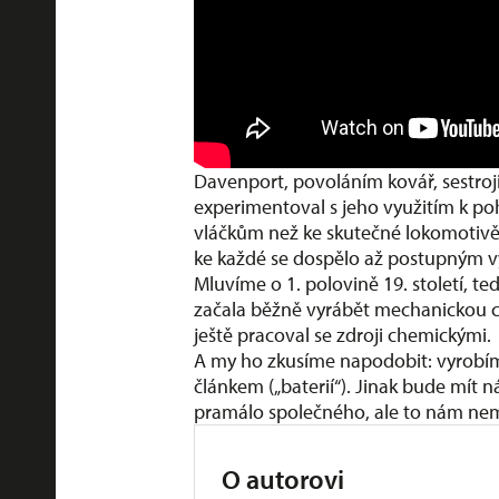
Davenport, povoláním kovář, sestroji
experimentoval s jeho využitím k poh
vláčkům než ke skutečné lokomotivě
ke každé se dospělo až postupným
Mluvíme o 1. polovině 19. století, t
začala běžně vyrábět mechanickou c
ještě pracoval se zdroji chemickými.
A my ho zkusíme napodobit: vyrobím
článkem („baterií“). Jinak bude mí
pramálo společného, ale to nám nemus
O autorovi