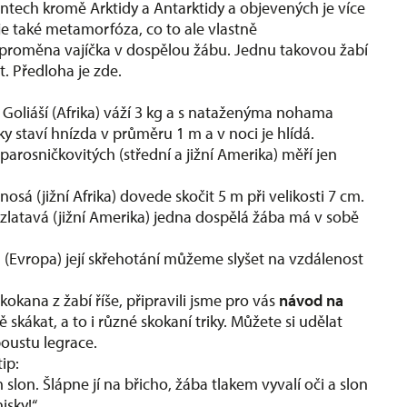
inentech kromě Arktidy a Antarktidy a objevených je více
je také metamorfóza, co to ale vlastně
proměna vajíčka v dospělou žábu. Jednu takovou žabí
. Předloha je zde.
Goliáší (Afrika) váží 3 kg a s nataženýma nohama
y staví hnízda v průměru 1 m a v noci je hlídá.
parosničkovitých (střední a jižní Amerika) měří jen
sá (jižní Afrika) dovede skočit 5 m při velikosti 7 cm.
latavá (jižní Amerika) jedna dospělá žába má v sobě
 (Evropa) její skřehotání můžeme slyšet na vzdálenost
kokana z žabí říše, připravili jsme pro vás
návod na
ě skákat, a to i různé skokaní triky. Můžete si udělat
spoustu legrace.
tip:
 slon. Šlápne jí na břicho, žába tlakem vyvalí oči a slon
isky!“