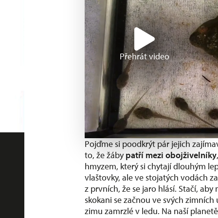
Přehrát video
Pojďme si poodkrýt pár jejich zajím
to, že žáby
patří mezi obojživelníky
hmyzem, který si chytají dlouhým lep
vlaštovky, ale ve stojatých vodách za
z prvních, že se jaro hlásí. Stačí, ab
skokani se začnou ve svých zimních
zimu zamrzlé v ledu. Na naší planetě