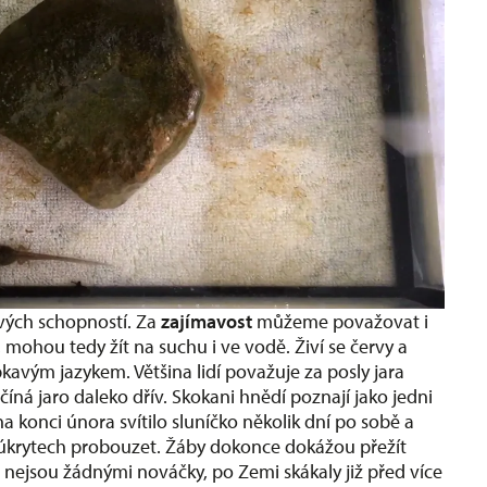
avých schopností. Za
zajímavost
můžeme považovat i
, mohou tedy žít na suchu i ve vodě. Živí se červy a
kavým jazykem. Většina lidí považuje za posly jara
číná jaro daleko dřív. Skokani hnědí poznají jako jedni
y na konci února svítilo sluníčko několik dní po sobě a
 úkrytech probouzet. Žáby dokonce dokážou přežít
 nejsou žádnými nováčky, po Zemi skákaly již před více