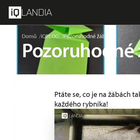
přeskočit na hlavní obsah
Menu
LANDIA
Domů
iQBLOG
Pozoruhodné žáby
Pozoruhodné 
Ptáte se, co je na žábách t
každého rybníka!