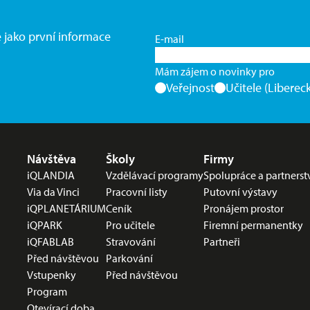
e jako první informace
E-mail
Mám zájem o novinky pro
Veřejnost
Učitele (Libereck
Nabídka v zápatí
Návštěva
Školy
Firmy
iQLANDIA
Vzdělávací programy
Spolupráce a partnerst
Via da Vinci
Pracovní listy
Putovní výstavy
iQPLANETÁRIUM
Ceník
Pronájem prostor
iQPARK
Pro učitele
Firemní permanentky
iQFABLAB
Stravování
Partneři
Před návštěvou
Parkování
Vstupenky
Před návštěvou
Program
Otevírací doba