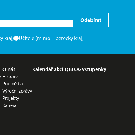
Odebírat
ý kraj)
Učitele (mimo Liberecký kraj)
O nás
Kalendář akcí
iQBLOG
Vstupenky
ví
Historie
Pro média
Výroční zprávy
Projekty
Kariéra