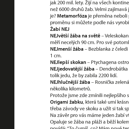
jak 200 mil. lety. Žijí na všech kont
než 6000 druhů žab. Velmi zajímavá 
je?
Metamorfóza
je přeměna neboli 
proměnu si můžete podle nás vyrobit
Žabí NEJ
NEJvětší žába na světě
– Veleskokan 
měří necelých 90 cm. Pro své potomk
NEJmenší žába
– Bezblanka z čeledi 
1 cm.
NEJlepší skokan
– Ptychagena ostrono
NEJjedovatější žába
– Dendrobátka z
tolik jedu, že by zabila 2200 lidí.
NEJhlučnější žába
– Rosnička zelená
několika kilometrů.
Protože jsme zde zmínili nejlepšího s
Origami žabku
, která také umí krásn
třeba závody ve skoku a užít si tak 
Na závěr pro vás máme jeden žabí v
Opaluje se žába na pláži a běží kolem
povídá: “To čumíš, co? Mám nové ten