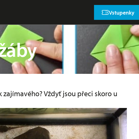
Vstupenky
žáby
ak zajímavého? Vždyť jsou přeci skoro u