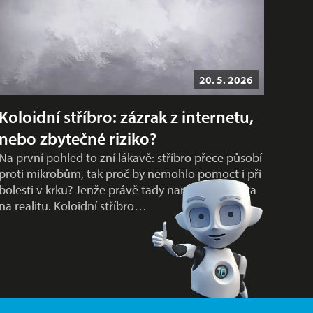
20. 5. 2026
Koloidní stříbro: zázrak z internetu,
nebo zbytečné riziko?
Na první pohled to zní lákavě: stříbro přece působí
proti mikrobům, tak proč by nemohlo pomoct i při
bolesti v krku? Jenže právě tady naráží popularita
na realitu. Koloidní stříbro…