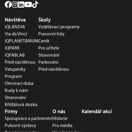
Nabídka v zápatí
Návštěva
Školy
iQLANDIA
Vzdělávací programy
Via da Vinci
Pracovní listy
iQPLANETÁRIUM
Ceník
iQPARK
Pro učitele
iQFABLAB
Stravování
Před návštěvou
Parkování
Vstupenky
Před návštěvou
Program
Otevírací doba
Kudy k nám
Stravování
Křišťálová stezka
Firmy
O nás
Kalendář akcí
Spolupráce a partnerství
Historie
Putovní výstavy
Pro média