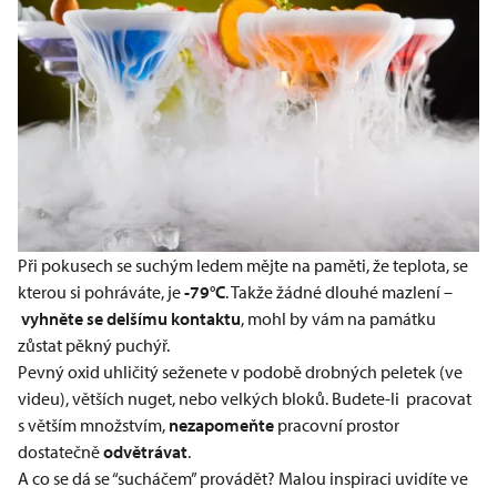
Při pokusech se suchým ledem mějte na paměti, že teplota, se
kterou si pohráváte, je
-79°C
. Takže žádné dlouhé mazlení –
vyhněte se delšímu kontaktu
, mohl by vám na památku
zůstat pěkný puchýř.
Pevný oxid uhličitý seženete v podobě drobných peletek (ve
videu), větších nuget, nebo velkých bloků. Budete-li pracovat
s větším množstvím,
nezapomeňte
pracovní prostor
dostatečně
odvětrávat
.
A co se dá se “sucháčem” provádět? Malou inspiraci uvidíte ve