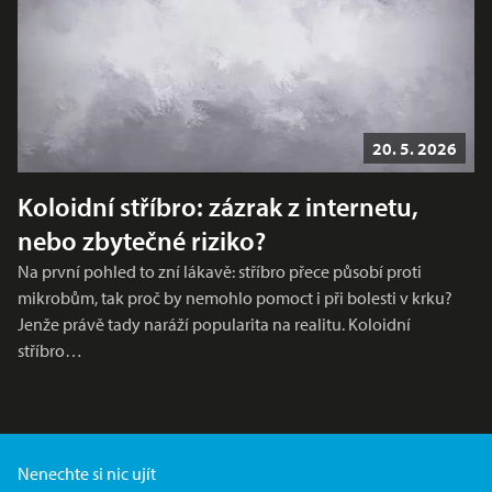
20. 5. 2026
Koloidní stříbro: zázrak z internetu,
nebo zbytečné riziko?
Na první pohled to zní lákavě: stříbro přece působí proti
mikrobům, tak proč by nemohlo pomoct i při bolesti v krku?
Jenže právě tady naráží popularita na realitu. Koloidní
stříbro…
Nenechte si nic ujít