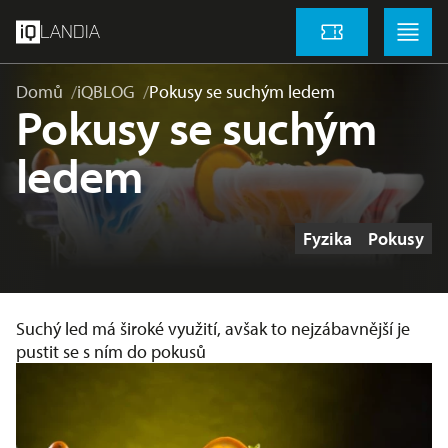
přeskočit na hlavní obsah
Menu
Menu
LANDIA
Vstupenky
Domů
iQBLOG
Pokusy se suchým ledem
Pokusy se suchým
ledem
Štítky
Fyzika
Pokusy
Suchý led má široké využití, avšak to nejzábavnější je
pustit se s ním do pokusů