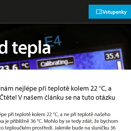
Vstupenky
d tepla
nám nejlépe při teplotě kolem 22 °C, a
 Čtěte! V našem článku se na tuto otázku
pe při teplotě kolem 22 °C, a ne při teplotě našeho
ka je přibližně 36 °C. Mohlo by se tedy zdát, že bychom
akto teploučkém prostředí. Jakmile bude na sluníčku 36