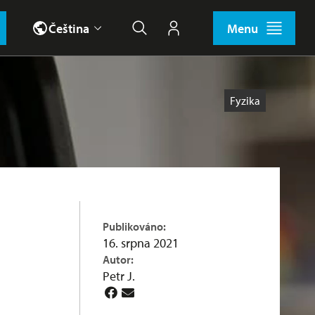
Čeština
Menu
Hledat
Můj účet
Štítky
Fyzika
Publikováno:
16. srpna 2021
Autor:
Petr J.