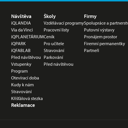
Nabídka v zápatí
Návštěva
Školy
Firmy
iQLANDIA
Vzdělávací programy
Spolupráce a partnerst
Via da Vinci
Pracovní listy
Putovní výstavy
iQPLANETÁRIUM
Ceník
Pronájem prostor
iQPARK
Pro učitele
Firemní permanentky
iQFABLAB
Stravování
Partneři
Před návštěvou
Parkování
Vstupenky
Před návštěvou
Program
Otevírací doba
Kudy k nám
Stravování
Křišťálová stezka
Reklamace