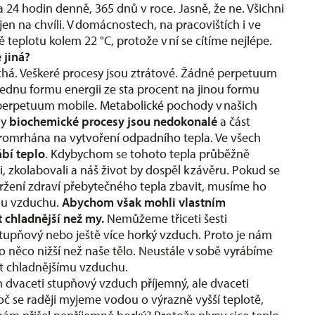
24 hodin denně, 365 dnů v roce. Jasně, že ne. Všichni
 jen na chvíli. V domácnostech, na pracovištích i ve
 teplotu kolem 22 °C, protože v ní se cítíme nejlépe.
e jiná?
há. Veškeré procesy jsou ztrátové. Žádné perpetuum
jednu formu energii ze sta procent na jinou formu
í perpetuum mobile. Metabolické pochody v našich
ny
biochemické procesy jsou nedokonalé
a část
 promrhána na vytvoření odpadního tepla. Ve všech
ábí teplo
. Kdybychom se tohoto tepla průběžně
, zkolabovali a náš život by dospěl k závěru. Pokud se
ržení zdraví přebytečného tepla zbavit, musíme ho
mu vzduchu.
Abychom však mohli vlastním
 chladnější než my.
Nemůžeme třiceti šesti
stupňový nebo ještě více horký vzduch. Proto je nám
o něco nižší než naše tělo. Neustále v sobě vyrábíme
at chladnějšímu vzduchu.
m dvaceti stupňový vzduch příjemný, ale dvaceti
č se raději myjeme vodou o výrazně vyšší teplotě,