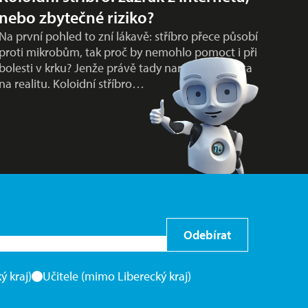
nebo zbytečné riziko?
Na první pohled to zní lákavě: stříbro přece působí
proti mikrobům, tak proč by nemohlo pomoct i při
bolesti v krku? Jenže právě tady naráží popularita
na realitu. Koloidní stříbro…
Odebírat
ý kraj)
Učitele (mimo Liberecký kraj)