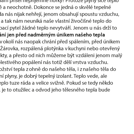
nám přišel nepříjemně horký? Protože plyny sice teplo
ně a neochotně. Dokonce se jedná o skvělé tepelné
nda nás nijak nehřejí, jenom obsahují spoustu vzduchu,
, a tak nám neuniká naše vlastní živočišné teplo do
pací pytel žádné teplo nevytváří. Jenom u nás drží to
ání jen před nadměrným únikem našeho tepla
 v okolí nás naopak chrání před spálením, před únikem
. Žárovka, rozpálená plotýnka v kuchyni nebo otevřený
ekty, a přesto od nich můžeme být vzdáleni jenom malý
lestivého popálení nás totiž dělí vrstva vzduchu.
tví tepla z ohně do našeho těla, i z našeho těla do
í plyny, je dobrý tepelný izolant. Teplo vede, ale
plo tuze ráda a velice svižně. Pokud se tedy někdo
, je to otužilec a odvod jeho tělesného tepla bude