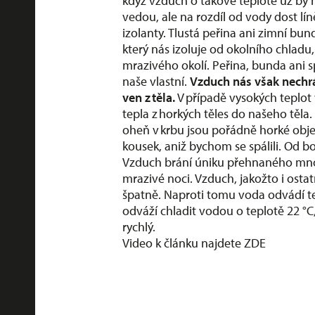
když vzduch o takové teplotě už by 
vedou, ale na rozdíl od vody dost lí
izolanty. Tlustá peřina ani zimní bu
který nás izoluje od okolního chladu
mrazivého okolí. Peřina, bunda ani s
naše vlastní.
Vzduch nás však nechr
ven z těla.
V případě vysokých teplot
tepla z horkých těles do našeho těla
oheň v krbu jsou pořádně horké obj
kousek, aniž bychom se spálili. Od bo
Vzduch brání úniku přehnaného množs
mrazivé noci. Vzduch, jakožto i ostatn
špatně. Naproti tomu voda odvádí te
odváží chladit vodou o teplotě 22 °C
rychlý.
Video k článku najdete
ZDE