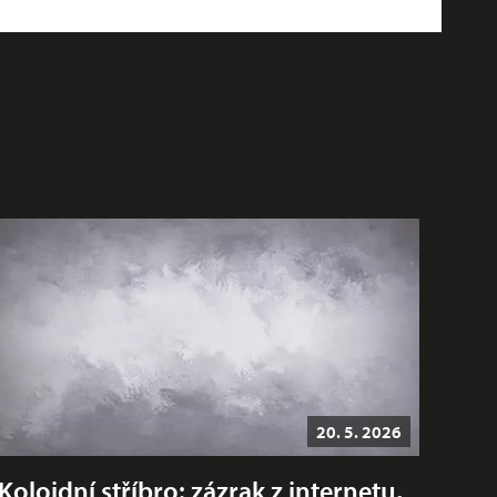
20. 5. 2026
Koloidní stříbro: zázrak z internetu,