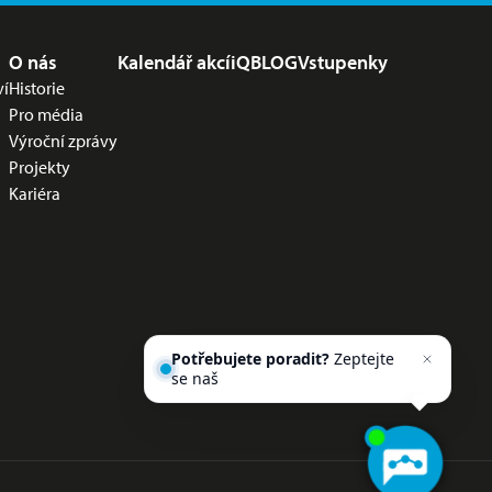
O nás
Kalendář akcí
iQBLOG
Vstupenky
ví
Historie
Pro média
Výroční zprávy
Projekty
Kariéra
Potřebujete poradit?
Zeptejte
se našeho asistenta
Chettyho
.