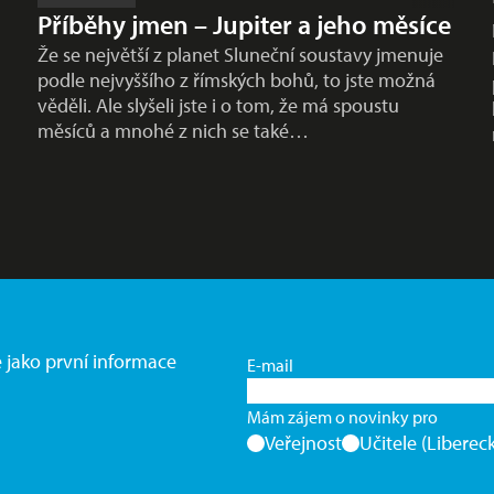
Příběhy jmen – Jupiter a jeho měsíce
Že se největší z planet Sluneční soustavy jmenuje
podle nejvyššího z římských bohů, to jste možná
věděli. Ale slyšeli jste i o tom, že má spoustu
měsíců a mnohé z nich se také…
e jako první informace
E-mail
Mám zájem o novinky pro
Veřejnost
Učitele (Libereck