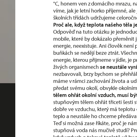
°C, honem ven z domácího mrazu, na 
víme, jak je letní horko příjemné, ale
školních třídách udržujeme celoročně
Proč ale, když teplota našeho těla j
Odpověď na tuto otázku je jednoduc
mobile, které by dokázalo přeměnit 
energie, neexistuje. Ani člověk nen
buňkách se nedějí beze ztrát. Všech
energie, kterou přijmeme v jídle, je
živých organismech
se neustále vyr
nezbavovali, brzy bychom se přehřáli
máme v rámci zachování života a ud
předat svému okolí, obvykle okolní
tělem ohřát okolní vzduch, musí být
stupňovým tělem ohřát třiceti šesti 
dobře ve vzduchu, který má teplotu 
teplo a neustále ho chceme předáv
Teď si možná zase říkáte, proč je ná
stupňová voda nás mučivě studí? Pro