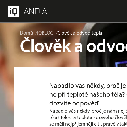
přeskočit na hlavní obsah
Menu
LANDIA
Domů
iQBLOG
Člověk a odvod tepla
Člověk a odvo
Napadlo vás někdy, proč je 
ne při teplotě našeho těla?
dozvíte odpověď.
Napadlo vás někdy, proč je nám nejlé
těla? Tělesná teplota zdravého člově
se měli nejpříjemněji cítit právě v t