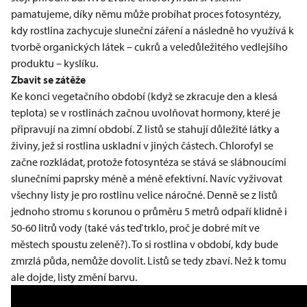
pamatujeme, díky němu může probíhat proces fotosyntézy,
kdy rostlina zachycuje sluneční záření a následně ho využívá k
tvorbě organických látek – cukrů a veledůležitého vedlejšího
produktu – kyslíku.
Zbavit se zátěže
Ke konci vegetačního období (když se zkracuje den a klesá
teplota) se v rostlinách začnou uvolňovat hormony, které je
připravují na zimní období. Z listů se stahují důležité látky a
živiny, jež si rostlina uskladní v jiných částech. Chlorofyl se
začne rozkládat, protože fotosyntéza se stává se slábnoucími
slunečními paprsky méně a méně efektivní. Navíc vyživovat
všechny listy je pro rostlinu velice náročné. Denně se z listů
jednoho stromu s korunou o průměru 5 metrů odpaří klidně i
50-60 litrů vody (také vás teď trklo, proč je dobré mít ve
městech spoustu zeleně?). To si rostlina v období, kdy bude
zmrzlá půda, nemůže dovolit. Listů se tedy zbaví. Než k tomu
ale dojde, listy změní barvu.