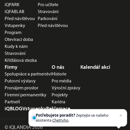
iQPARK
Pro učitele
iQFABLAB
Stravování
Před návštěvou
Parkování
Vstupenky
Před návštěvou
Program
Otevírací doba
Kudy k nám
Stravování
Křišťálová stezka
Firmy
O nás
Kalendář akcí
Spolupráce a partnerství
Historie
Putovní výstavy
Pro média
Pronájem prostor
Výroční zprávy
Firemní permanentky
Projekty
Partneři
Kariéra
iQBLOG
Vstupenky
Reklamace
Potřebujete poradit?
Zeptejte se našeho
asistenta
Chettyho
.
©
iQLANDIA 2026