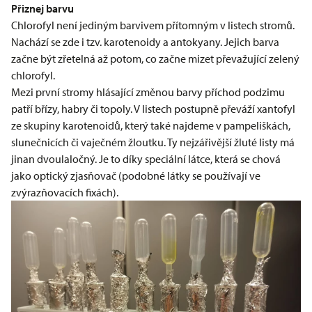
Přiznej barvu
Chlorofyl není jediným barvivem přítomným v listech stromů.
Nachází se zde i tzv. karotenoidy a antokyany. Jejich barva
začne být zřetelná až potom, co začne mizet převažující zelený
chlorofyl.
Mezi první stromy hlásající změnou barvy příchod podzimu
patří břízy, habry či topoly. V listech postupně převáží xantofyl
ze skupiny karotenoidů, který také najdeme v pampeliškách,
slunečnicích či vaječném žloutku. Ty nejzářivější žluté listy má
jinan dvoulaločný. Je to díky speciální látce, která se chová
jako optický zjasňovač (podobné látky se používají ve
zvýrazňovacích fixách).