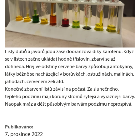
Listy dubů a javorů jdou zase dooranžova díky karotenu. Když
se v listech začne ukládat hodně tříslovin, zbarví se až
dohněda. Hřejivé odstíny červené barvy způsobují antokyany,
látky běžně se nacházející v borůvkách, ostružinách, malinách,
jahodách, červeném zelí atd.
Konečné zbarvení listů závisí na počasí. Za slunečného,
teplého podzimu mají koruny stromů sytější a výraznější barvy.
Naopak mráz a déšť působivým barvám podzimu neprospívá.
Publikováno:
7. prosince 2022