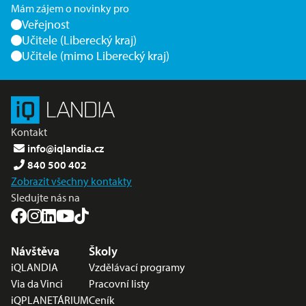
Mám zájem o novinky pro
Veřejnost
Učitele (Liberecký kraj)
Učitele (mimo Liberecký kraj)
Kontakt
info@iqlandia.cz
840 500 402
Zobrazit všechny kontakty
Sledujte nás na
Nabídka v zápatí
Návštěva
Školy
iQLANDIA
Vzdělávací programy
Via da Vinci
Pracovní listy
iQPLANETÁRIUM
Ceník