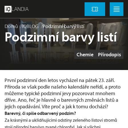
přeskočit na hlavní obsah
Menu
Menu
LANDIA
Vstupenky
Domů
iQBLOG
Podzimní barvy listí
Podzimní barvy listí
Štítky
Chemie
Přírodopis
První podzimní den letos vycházel na pátek 23. září.
Příroda se však podle našeho kalendáře neřídí, a proto
můžeme typické podzimní jevy pozorovat mnohem
dříve. Ano, řeč je hlavně o barevných změnách listů a
jejich opadávání. Víte proč a jak k tomu dochází?
Barevný, či spíše odbarvený podzim?
Za krásnými a uklidňujícími odstíny zeleného listoví stromů
stojí přírodní barvivo zvané chlorofyl. Jak si všichni