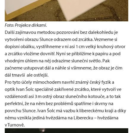
Foto: Projekce dírkami.
Další zajímavou metodou pozorování bez dalekohledu je
vytvoření obrazu Slunce odrazem od zrcátka. Vezmeme si
dopisní obálku, vystřihneme v ní asi 1 cm velký kruhový otvor
a zrcátko vložíme dovnitř. Nyní se přiblížíme k papíru a pod
vhodným úhlem na něj odrazíme sluneční světlo. Pak
začneme ustupovat dál a náhle si všimneme, že obraz je čím
dál tmavší ale ostřejší.
Pro tyto účely mimochodem navrhl známý český fyzik a
optik
Ivan Šolc
speciálně zakřivené zrcátko, které vytvoří ve
vzdálenosti asi 3 m ostrý obraz slunečního kotouče, a to tak
perfektní, že na něm bez problémů spatříme i skvrny na
povrchu Slunce. Ivan Šolc má vazbu k libereckému kraji a díky
němu vznikla jediná hvězdárna na Liberecku – hvězdárna
v Turnově.