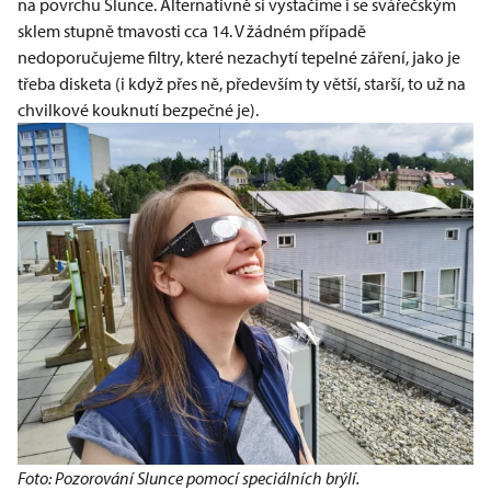
na povrchu Slunce. Alternativně si vystačíme i se svářečským
sklem stupně tmavosti cca 14. V žádném případě
nedoporučujeme filtry, které nezachytí tepelné záření, jako je
třeba disketa (i když přes ně, především ty větší, starší, to už na
chvilkové kouknutí bezpečné je).
Foto: Pozorování Slunce pomocí speciálních brýlí.