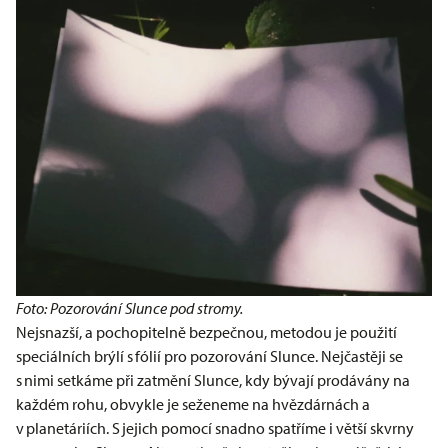
Foto: Pozorování Slunce pod stromy.
Nejsnazší, a pochopitelně bezpečnou, metodou je použití
speciálních brýlí s fólií pro pozorování Slunce. Nejčastěji se
s nimi setkáme při zatmění Slunce, kdy bývají prodávány na
každém rohu, obvykle je seženeme na hvězdárnách a
v planetáriích. S jejich pomocí snadno spatříme i větší skvrny