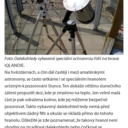
Foto: Dalekohledy vybavené speciální ochrannou fólií na
terase
iQLANDIE.
Na hvězdárnách, a čím dál častěji i mezi amatérskými
astronomy, se často setkáme i se speciálním hranolem
určeným k pozorování Slunce. Ten dokáže většinu slunečního
záření propustit skrz, kde je zmařeno na teplo. Jen velmi malá
část je pak odražena kolmo, kde jej můžeme bezpečně
pozorovat. Takto vybavený dalekohled tedy nemá před
objektivem žádný filtr a okulár se vkládá přímo do tohoto
hranolu. Důležité je zde poznamenat, že takový hranol není
vhodný na zrcadlové dalekohledy nebo čočkové se