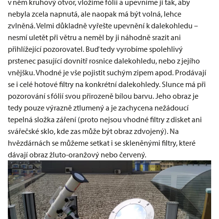
v něm kruhový otvor, vložíme fólii a upevníme ji tak, aby
nebyla zcela napnutá, ale naopak má být volná, lehce
zvlněná. Velmi důkladně vyřešte upevnění k dalekohledu –
nesmí uletět při větru a neměl by ji náhodně srazit ani
přihlížející pozorovatel. Buď tedy vyrobíme spolehlivý
prstenec pasující dovnitř rosnice dalekohledu, nebo z jejího
vnějšku. Vhodné je vše pojistit suchým zipem apod. Prodávají
se i celé hotové filtry na konkrétní dalekohledy. Slunce má při
pozorování s fólií svou přirozeně bílou barvu. Jeho obraz je
tedy pouze výrazně ztlumený a je zachycena nežádoucí
tepelná složka záření (proto nejsou vhodné filtry z disket ani
svářečské sklo, kde zas může být obraz zdvojený). Na
hvězdárnách se můžeme setkat i se skleněnými filtry, které
dávají obraz žluto-oranžový nebo červený.