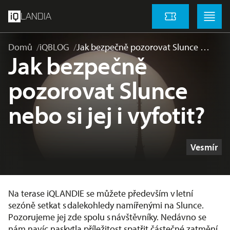
přeskočit na hlavní obsah
Menu
Menu
LANDIA
Vstupenky
Domů
iQBLOG
Jak bezpečně pozorovat Slunce …
Jak bezpečně
pozorovat Slunce
nebo si jej i vyfotit?
Štítky
Vesmír
Na terase iQLANDIE se můžete především v letní
sezóně setkat s dalekohledy namířenými na Slunce.
Pozorujeme jej zde spolu s návštěvníky. Nedávno se
nám navíc naskytla příležitost spatřit částečné zatmění