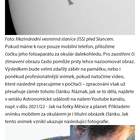
Foto: Mezinárodní vesmírná stanice (ISS) před Sluncem.
Pokud máme k ruce pouze mobilní telefon, přiložíme
čočku jeho fotoaparátu za okulár dalekohledu. Pro zaostření či
ztmavení obrazu často pomůže prsty lehce nazoomovat obraz.
Výsledkem bude velmi zdařilý záběr na památku, nebo i
poněkud profesionálnější snímek, pokud natočíme video,
které následně zpracujeme v počítači – zpracování však už
přesahuje záměr tohoto článku. Náznak, jak se to dělá, najdete
v seriálu Astronomické události na našem Youtube kanálu,
např. v dílu 2021/22 -
Jak na fotky Měsíce a planet
. Příkladem
snímku mobilem za okulárem je i titulní obrázek článku. Jak
tento snímek vznikl ukazuje následující fotografie.