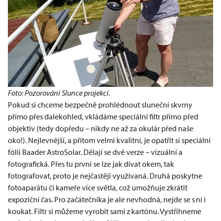
Foto: Pozorování Slunce projekcí.
Pokud si chceme bezpečně prohlédnout sluneční skvrny
přímo přes dalekohled, vkládáme speciální filtr přímo před
objektiv (tedy dopředu – nikdy ne až za okulár před naše
oko!). Nejlevnější, a přitom velmi kvalitní, je opatřit si speciální
fólii Baader AstroSolar. Dělají se dvě verze – vizuální a
fotografická. Přes tu první se lze jak dívat okem, tak
fotografovat, proto je nejčastěji využívaná. Druhá poskytne
fotoaparátu či kameře více světla, což umožňuje zkrátit
expoziční čas. Pro začátečníka je ale nevhodná, nejde se s ní i
koukat. Filtr si můžeme vyrobit sami z kartónu. Vystřihneme