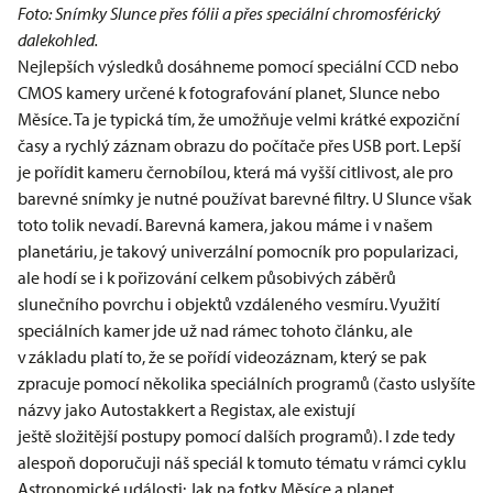
Foto: Snímky Slunce přes fólii a přes speciální chromosférický
dalekohled.
Nejlepších výsledků dosáhneme pomocí speciální CCD nebo
CMOS kamery určené k fotografování planet, Slunce nebo
Měsíce. Ta je typická tím, že umožňuje velmi krátké expoziční
časy a rychlý záznam obrazu do počítače přes USB port. Lepší
je pořídit kameru černobílou, která má vyšší citlivost, ale pro
barevné snímky je nutné používat barevné filtry. U Slunce však
toto tolik nevadí. Barevná kamera, jakou máme i v našem
planetáriu, je takový univerzální pomocník pro popularizaci,
ale hodí se i k pořizování celkem působivých záběrů
slunečního povrchu i objektů vzdáleného vesmíru. Využití
speciálních kamer jde už nad rámec tohoto článku, ale
v základu platí to, že se pořídí videozáznam, který se pak
zpracuje pomocí několika speciálních programů (často uslyšíte
názvy jako Autostakkert a Registax, ale existují
ještě složitější postupy pomocí dalších programů). I zde tedy
alespoň doporučuji náš speciál k tomuto tématu v rámci cyklu
Astronomické události:
Jak na fotky Měsíce a planet
.