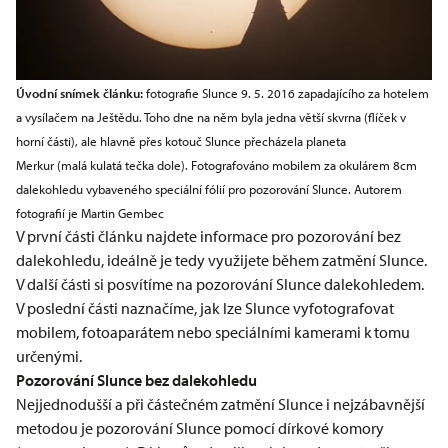
Úvodní snímek článku:
fotografie Slunce 9. 5. 2016 zapadajícího za hotelem
a vysílačem na Ještědu. Toho dne na něm byla jedna větší skvrna (flíček v
horní části), ale hlavně přes kotouč Slunce přecházela planeta
Merkur (malá kulatá tečka dole). Fotografováno mobilem za okulárem 8cm
dalekohledu vybaveného speciální fólií pro pozorování Slunce. Autorem
fotografií je Martin Gembec
V první části článku najdete informace pro pozorování bez
dalekohledu, ideálně je tedy využijete během zatmění Slunce.
V další části si posvítíme na pozorování Slunce dalekohledem.
V poslední části naznačíme, jak lze Slunce vyfotografovat
mobilem, fotoaparátem nebo speciálními kamerami k tomu
určenými.
Pozorování Slunce bez dalekohledu
Nejjednodušší a při částečném zatmění Slunce i nejzábavnější
metodou je pozorování Slunce pomocí dírkové komory