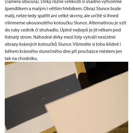
(camera obscura). Dírky různé velikosti si snadno vytvoříme
špendlíkem a malým i větším hřebíkem. Obraz Slunce bude
malý, nelze tedy spatřit ani velké skvrny, ale určitě si ihned
všimneme ukousnutého kotoučku Slunce. Alternativou je vzít
do ruky cedník či struhadlo. Úplně nejlepší je jít někam pod
listnatý strom. Náhodné dírky mezi listy vytváří nesčetné
obrazy krásných kotoučků Slunce. Všimněte si toho klidně i
během krásného slunečného dne při procházce městem jen
tak na chodníku.