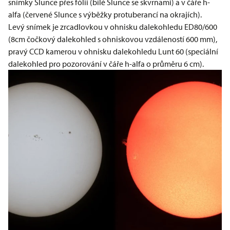
snímky Slunce přes fólii (bílé Slunce se skvrnami) a v čáře h-
alfa (červené Slunce s výběžky protuberancí na okrajích).
Levý snímek je zrcadlovkou v ohnisku dalekohledu ED80/600
(8cm čočkový dalekohled s ohniskovou vzdáleností 600 mm),
pravý CCD kamerou v ohnisku dalekohledu Lunt 60 (speciální
dalekohled pro pozorování v čáře h-alfa o průměru 6 cm).