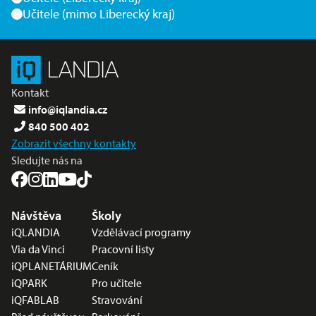
Učitele (mimo Liberecký kraj)
Kontakt
info@iqlandia.cz
840 500 402
Zobrazit všechny kontakty
Sledujte nás na
Nabídka v zápatí
Návštěva
Školy
iQLANDIA
Vzdělávací programy
Via da Vinci
Pracovní listy
iQPLANETÁRIUM
Ceník
iQPARK
Pro učitele
iQFABLAB
Stravování