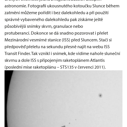
astronomie. Fotografii ukousnutého kotoučku Slunce během
zatmění můžeme pořídit i bez dalekohledu a při použití
správně vybaveného dalekohledu pak získáme ještě
působivější snímky skvrn, granulace nebo
protuberancí. Dokonce se dá snadno pozorovat i přelet
Mezinárodní vesmírné stanice (ISS) před Sluncem. Stačí si
předpověď přeletu na sekundu přesně najít na webu
ISS
Transit Finder
. Tak vznikl i snímek, kde vidíme nahoře sluneční
skvrnu a dole ISS s připojeným raketoplánem Atlantis
(poslední mise raketoplánu – STS135 v červenci 2011).