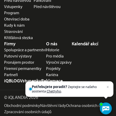
Před návštěvou
Parkování
Vstupenky
Před návštěvou
Program
Otevírací doba
Kudy k nám
Stravování
Křišťálová stezka
Firmy
O nás
Kalendář akcí
Spolupráce a partnerství
Historie
Putovní výstavy
Pro média
Pronájem prostor
Výroční zprávy
Firemní permanentky
Projekty
Partneři
Kariéra
iQBLOG
Vstupenky
Reklamace
Potřebujete poradit?
Zeptejte se našeho
asistenta
Chettyho
.
©
iQLANDIA 2026
Obchodní podmínky
Návštěvní řády
Ochrana osobních údajů
Zpracování osobních údajů