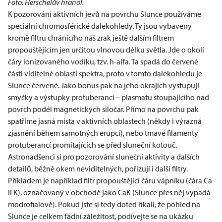
Foto: Herschelův hranol.
K pozorování aktivních jevů na povrchu Slunce používáme
speciální chromosférické dalekohledy. Ty jsou vybaveny
kromě filtru chránícího náš zrak ještě dalším filtrem
propouštějícím jen určitou vlnovou délku světla. Jde o okolí
čáry ionizovaného vodíku, tzv. h-alfa. Ta spadá do červené
části viditelné oblasti spektra, proto v tomto dalekohledu je
Slunce červené. Jako bonus pak na jeho okrajích vystupují
smyčky a výstupky protuberancí – plasmatu stoupajícího nad
povrch podél magnetických siločar. Přímo na povrchu pak
spatříme jasná místa v aktivních oblastech (někdy i výrazná
zjasnění během samotných erupcí), nebo tmavé filamenty
protuberancí promítajících se před sluneční kotouč.
Astronadšenci si pro pozorování sluneční aktivity a dalších
detailů, běžně okem neviditelných, pořizují i další filtry.
Příkladem je například filtr propouštějící
čáru vápníku
(čára Ca
II K), označovaný v obchodě jako CaK (Slunce přes něj vypadá
modrofialově). Pokud jste si tedy doteď říkali, že pohled na
Slunce je celkem fádní záležitost, podívejte se na ukázku