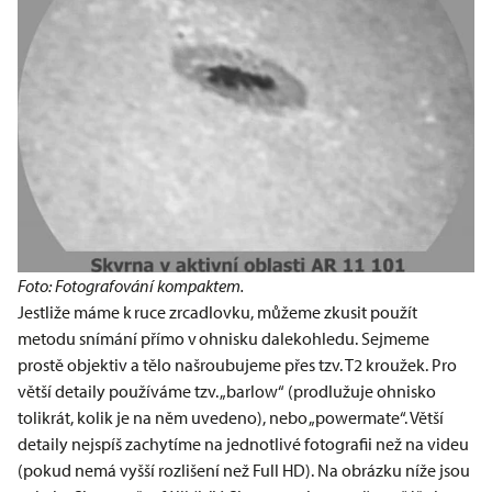
Foto: Fotografování kompaktem.
Jestliže máme k ruce zrcadlovku, můžeme zkusit použít
metodu snímání přímo v ohnisku dalekohledu. Sejmeme
prostě objektiv a tělo našroubujeme přes tzv. T2 kroužek. Pro
větší detaily používáme tzv. „barlow“ (prodlužuje ohnisko
tolikrát, kolik je na něm uvedeno), nebo „powermate“. Větší
detaily nejspíš zachytíme na jednotlivé fotografii než na videu
(pokud nemá vyšší rozlišení než Full HD). Na obrázku níže jsou