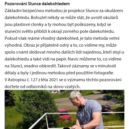
Pozorování Slunce dalekohledem
Základní bezpečnou metodou je projekce Slunce za okulárem
dalekohledu. Bohužel někdy se může stát, že uvnitř okulárů
jsou plastové clonky a ty mohou být poškozeny, když se
sluneční světlo přiblíží k okraji zorného pole dalekohledu.
Pokud však máme vhodný dalekohled, je tato metoda velmi
výhodná. Obraz je přijatelně ostrý a to, co vidíme my, může
spolu s námi sledovat mnoho dalších lidí najednou, kteří stojí u
dalekohledu a také vidí na papír. Navíc můžeme to, co vidíme
na Slunci, snadno obkreslit. Takové záznamy se v minulosti
dělaly a byly i jedinou metodou před použitím fotografie.
V
Astropisu č. 127
z léta 2021 se o významu těchto pozorování
dočtete od odborníků na slovo vzatých.