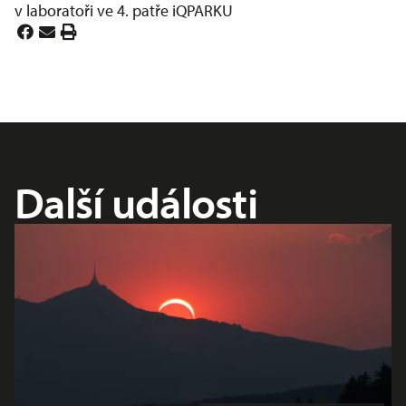
v laboratoři ve 4. patře iQPARKU
Další události