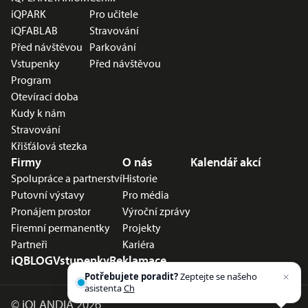
iQPARK
Pro učitele
iQFABLAB
Stravování
Před návštěvou
Parkování
Vstupenky
Před návštěvou
Program
Otevírací doba
Kudy k nám
Stravování
Křišťálová stezka
Firmy
O nás
Kalendář akcí
Spolupráce a partnerství
Historie
Putovní výstavy
Pro média
Pronájem prostor
Výroční zprávy
Firemní permanentky
Projekty
Partneři
Kariéra
iQBLOG
Vstupenky
Reklamace
Potřebujete poradit?
Zeptejte se našeho
asistenta
Chettyho
.
©
iQLANDIA 2026