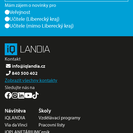
Mám zájem o novinky pro
Veřejnost
Učitele (Liberecký kraj)
Učitele (mimo Liberecký kraj)
Kontakt
info@iqlandia.cz
840 500 402
Zobrazit všechny kontakty
Sledujte nás na
Nabídka v zápatí
Návštěva
Školy
iQLANDIA
Vzdělávací programy
Via da Vinci
Pracovní listy
iQPLANETÁRIUM
Ceník