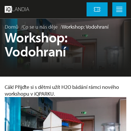
přeskočit na hlavní obsah
Menu
Menu
LANDIA
Vstupenky
Domů
Co se u nás děje
Workshop: Vodohraní
Workshop:
Vodohraní
Cák! Přijďte si s dětmi užít H2O bádání rámci nového
workshopu v iQPARKU.