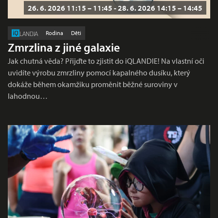
26. 6. 2026 11:15 – 11:45 - 28. 6. 2026 14:15 – 14:45
Rodina
Děti
LANDIA
Zmrzlina z jiné galaxie
Jak chutná věda? Přijďte to zjistit do iQLANDIE! Na vlastní oči
uvidíte výrobu zmrzliny pomocí kapalného dusíku, který
dokáže během okamžiku proměnit běžné suroviny v
lahodnou…