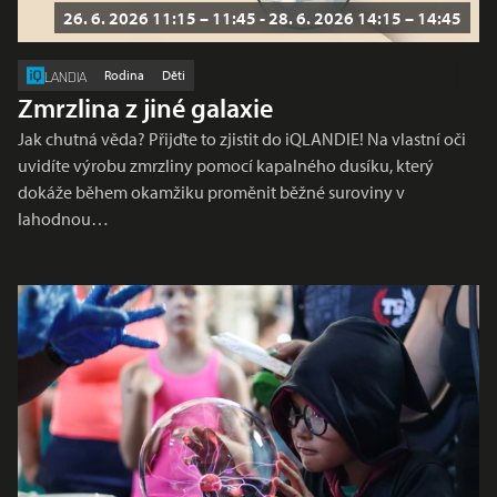
26. 6. 2026 11:15 – 11:45 - 28. 6. 2026 14:15 – 14:45
Rodina
Děti
LANDIA
Zmrzlina z jiné galaxie
Jak chutná věda? Přijďte to zjistit do iQLANDIE! Na vlastní oči
uvidíte výrobu zmrzliny pomocí kapalného dusíku, který
dokáže během okamžiku proměnit běžné suroviny v
lahodnou…