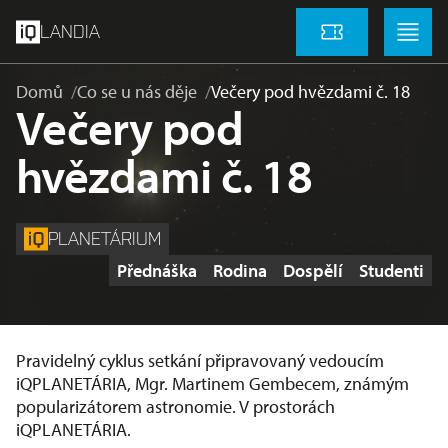
přeskočit na hlavní obsah
Menu
Menu
LANDIA
Vstupenky
Domů
Co se u nás děje
Večery pod hvězdami č. 18
Večery pod
hvězdami č. 18
PLANETÁRIUM
Štítky
Přednáška
Rodina
Dospělí
Studenti
Pravidelný cyklus setkání připravovaný vedoucím
iQPLANETÁRIA, Mgr. Martinem Gembecem, známým
popularizátorem astronomie. V prostorách
iQPLANETÁRIA.